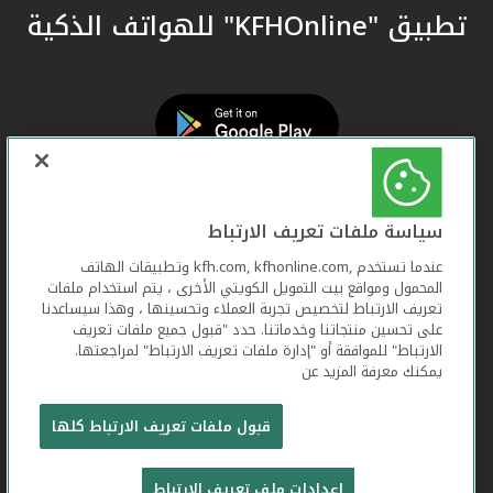
تطبيق "KFHOnline" للهواتف الذكية
سياسة ملفات تعريف الارتباط
عندما تستخدم ,kfh.com, kfhonline.com وتطبيقات الهاتف
المحمول ومواقع بيت التمويل الكويتي الأخرى ، يتم استخدام ملفات
تعريف الارتباط لتخصيص تجربة العملاء وتحسينها ، وهذا سيساعدنا
على تحسين منتجاتنا وخدماتنا. حدد "قبول جميع ملفات تعريف
الارتباط" للموافقة أو "إدارة ملفات تعريف الارتباط" لمراجعتها.
يمكنك معرفة المزيد عن
بيت التمويل الكويتي جميع الحقوق محفوظة © 2026
قبول ملفات تعريف الارتباط كلها
شروط وأحكام استخدام الموقع الإلكتروني
ملفات
إعدادات ملف تعريف الارتباط