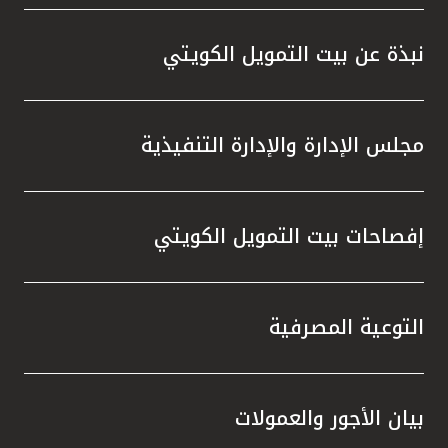
واستقل
هذه الش
نبذة عن بيت التمويل الكويتي
راسخة 
الإيجا
ثقتهم 
مجلس الإدارة والإدارة التنفيذية
تطور م
المتدرب
إفصاحات بيت التمويل الكويتي
التوعية المصرفية
بيان الأجور والعمولات