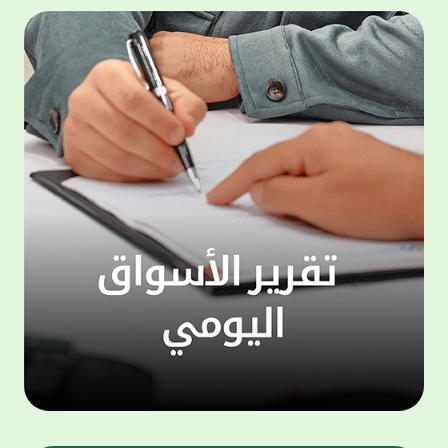
المجموعة مجانا . والخدمة متاحة للجميع، من
لموظّف
عملاء وغيرعملاء بيت التمويل الكويتي، سواء
الفئة ا
لتنفيذ عمليات من خلال الخدمة الهاتفية بشكل
الحماد 
ذاتي ، اوالتواصل مع موظفي الخدمة لتنفيذ
في الن
الخدمات ، اوالرد على الاستفسارات ، وذلك على
وتوسيع 
مدار الساعة طوال أيام الاسبوع . وتاتى الخدمة
تجربة 
الجديدة ضمن مجموعة متنوعة من وسائل
الاتصال والتواصل، يتيحها بيت التمويل الكويتى
الى ان
لعملائه وكذلك الراغبين فى التعرف على خدماته
إدارات
ومنتجاته من غير العملاء ، حيث يمكن بسهولة
جديدة 
الوصول الى بيت التمويل الكويتى بشكل مجاني
بما يع
على الارقام التالية في العديد من البلدان ومنها:
محتوى 
1. الولايات المتحدة الأمريكية وكندا 1-800-818-
وأشاد 
8608 2. بريطانيا 08000148898 3. فرنسا
المعني
0805086620 4. ألمانيا 08001817080 5. إسبانيا
حرص ال
900905440 6. تركيا 00908507712154 (قد يتم
المتدر
تطبيق رسوم التعرفة المحلية في تركيا من قبل
تمهيداً
شركات الاتصالات التركية المحلية عند الاتصال
التدريب