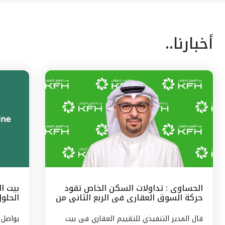
أخبارنا..
الحساوى : تداولات السكن الخاص تقود
بيت ا
حركة السوق العقارى فى الربع الثانى من
الحلو
2026 ب 47 % من حجم النشاط
قال المدير التنفيذي للتقييم العقاري فى بيت
يواصل 