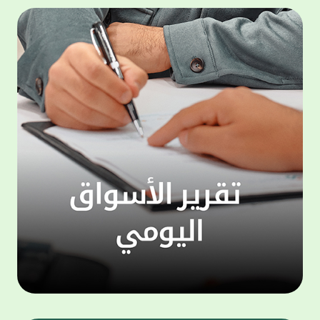
مستحوذة حصة انخفضت إلى 12.4% في الربع
الثاني مقابل 21.0% من إجمالي التداولات في
للهوات
الربع الأول 2026، فيما شكلت التداولات على
التي ت
باقي فئات العقارات 8.9% من التداولات مدفوعة
واحتيا
بنشاط التداولات على فئة المشاتل الزراعية التي
شكلت وحدها 3.2% من إجمالي التداولات يليها
إضافة 
التداولات العقارية على فئة المخازن بحصة قدرها
"ويسترن
3.0% من التداولات العقارية ومثلت تداولات
من تنف
الشريط الساحلي نحو 2.6%، في حين شكلت
نقدًا أ
تداولات العقار الحرفي 0.1% من إجمالي قيمة
الرقمي
التداولات العقارية في الربع الثاني 2026. واضاف
من الا
بلغت قيمة التداولات العقارية 907.5 مليون دينار
خلال الربع الثاني 2026 وفق بيانات ومؤشرات
وسريعة
إدارة التسجيل والتوثيق التي يتم تجميعها على
إرسال 
أساس شهري في وزارة العدل الكويتية، بنسبة
الأشخا
انخفاض 11.4% عن المستوى المرتفع الذي
الهوات
سجلته في الربع الأول 2026، كما تعد مرتفعة
مخصصة 
بنسبة ملحوظة قدرها 15% على أساس سنوي.
الدفع 