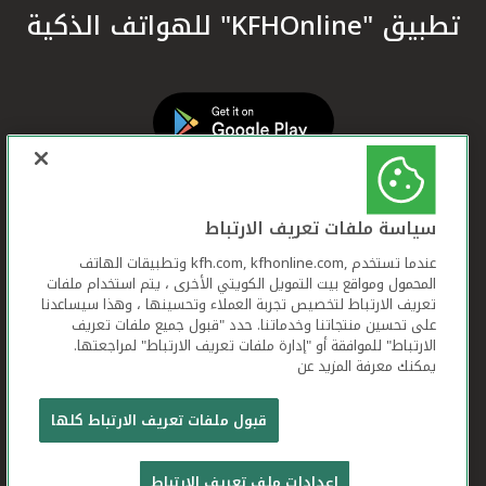
تطبيق "KFHOnline" للهواتف الذكية
سياسة ملفات تعريف الارتباط
عندما تستخدم ,kfh.com, kfhonline.com وتطبيقات الهاتف
المحمول ومواقع بيت التمويل الكويتي الأخرى ، يتم استخدام ملفات
تعريف الارتباط لتخصيص تجربة العملاء وتحسينها ، وهذا سيساعدنا
على تحسين منتجاتنا وخدماتنا. حدد "قبول جميع ملفات تعريف
الارتباط" للموافقة أو "إدارة ملفات تعريف الارتباط" لمراجعتها.
يمكنك معرفة المزيد عن
بيت التمويل الكويتي جميع الحقوق محفوظة © 2026
قبول ملفات تعريف الارتباط كلها
شروط وأحكام استخدام الموقع الإلكتروني
ملفات
إعدادات ملف تعريف الارتباط