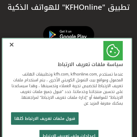
تطبيق "KFHOnline" للهواتف الذكية
سياسة ملفات تعريف الارتباط
عندما تستخدم ,kfh.com, kfhonline.com وتطبيقات الهاتف
المحمول ومواقع بيت التمويل الكويتي الأخرى ، يتم استخدام ملفات
تعريف الارتباط لتخصيص تجربة العملاء وتحسينها ، وهذا سيساعدنا
على تحسين منتجاتنا وخدماتنا. حدد "قبول جميع ملفات تعريف
الارتباط" للموافقة أو "إدارة ملفات تعريف الارتباط" لمراجعتها.
يمكنك معرفة المزيد عن
بيت التمويل الكويتي جميع الحقوق محفوظة © 2026
قبول ملفات تعريف الارتباط كلها
شروط وأحكام استخدام الموقع الإلكتروني
ملفات
إعدادات ملف تعريف الارتباط