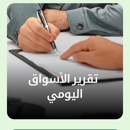
المجموعة مجانا . والخدمة متاحة للجميع، من
لموظّف
عملاء وغيرعملاء بيت التمويل الكويتي، سواء
الفئة ا
لتنفيذ عمليات من خلال الخدمة الهاتفية بشكل
الحماد 
ذاتي ، اوالتواصل مع موظفي الخدمة لتنفيذ
في الن
الخدمات ، اوالرد على الاستفسارات ، وذلك على
وتوسيع 
مدار الساعة طوال أيام الاسبوع . وتاتى الخدمة
تجربة 
الجديدة ضمن مجموعة متنوعة من وسائل
الاتصال والتواصل، يتيحها بيت التمويل الكويتى
الى ان
لعملائه وكذلك الراغبين فى التعرف على خدماته
إدارات
ومنتجاته من غير العملاء ، حيث يمكن بسهولة
جديدة 
الوصول الى بيت التمويل الكويتى بشكل مجاني
بما يع
على الارقام التالية في العديد من البلدان ومنها:
محتوى 
1. الولايات المتحدة الأمريكية وكندا 1-800-818-
وأشاد 
8608 2. بريطانيا 08000148898 3. فرنسا
المعني
0805086620 4. ألمانيا 08001817080 5. إسبانيا
حرص ال
900905440 6. تركيا 00908507712154 (قد يتم
المتدر
تطبيق رسوم التعرفة المحلية في تركيا من قبل
تمهيداً
شركات الاتصالات التركية المحلية عند الاتصال
التدريب