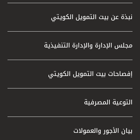
واستقل
هذه الش
نبذة عن بيت التمويل الكويتي
راسخة 
الإيجا
ثقتهم 
مجلس الإدارة والإدارة التنفيذية
تطور م
المتدرب
إفصاحات بيت التمويل الكويتي
التوعية المصرفية
بيان الأجور والعمولات