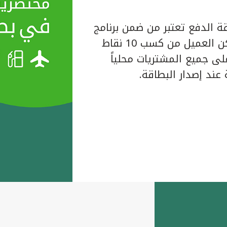
ة الدفع تعتبر من ضمن برنامج
المكافآت الخاص ببيت التمويل الكويتي حيث يتمكن العميل من كسب 10 نقاط
لبطاقة على جميع المشتريات محلياً