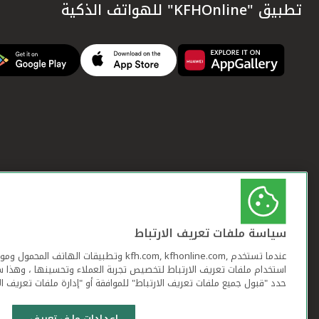
تطبيق "KFHOnline" للهواتف الذكية
سياسة ملفات تعريف الارتباط
عندما تستخدم ,kfh.com, kfhonline.com وتطبيقات ا
استخدام ملفات تعريف الارتباط لتخصيص تجربة العملاء وتحسينها ، وهذا س
حدد "قبول جميع ملفات تعريف الارتباط" للموافقة أو "إدارة ملفات تعريف ال
إعدادات ملف تعريف