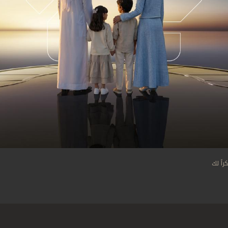
اً لك