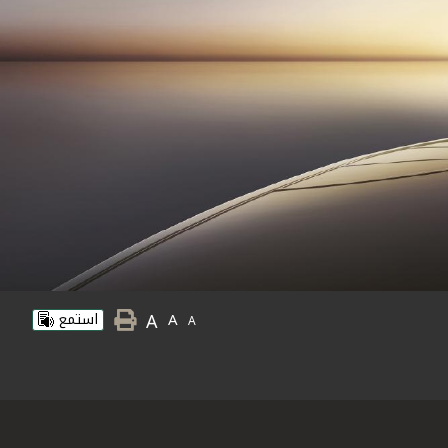
A
A
استمع
A