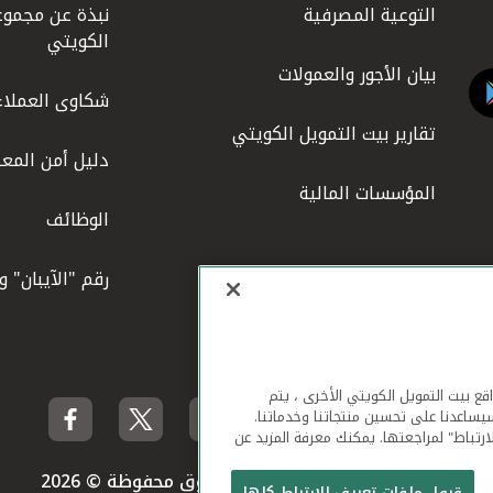
التوعية المصرفية
نبذة عن مجموع
الكويتي
بيان الأجور والعمولات
شكاوى العملاء
تقارير بيت التمويل الكويتي
دليل أمن المعل
المؤسسات المالية
الوظائف
رقم "الآيبان" 
لهاتف المحمول ومواقع بيت التمويل الكويتي الأخرى ، يتم
يساعدنا على تحسين منتجاتنا وخدماتنا.
ارتباط" لمراجعتها. يمكنك معرفة المزيد عن
بيت التمويل الكويتي جميع الحقوق محفوظة © 2026
قبول ملفات تعريف الارتباط كلها