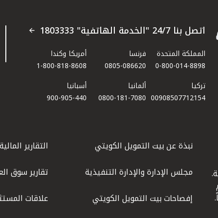
اتصل بنا 24/7 "الخدمة الهاتفية" 1803333
المملكة المتحدة
فرنسا
أمريكا وكندا
1-800-818-8608
0805-086620
0-800-014-8898
تركيا
ألمانيا
أسبانيا
900-905-440
0800-181-7080
00908507712154​
نبذة عن بيت التمويل الكويتي
التقارير المالية
مجلس الإدارة والإدارة التنفيذية
تقارير سوق الع
.
ليوم
إفصاحات بيت التمويل الكويتي
علاقات المستث