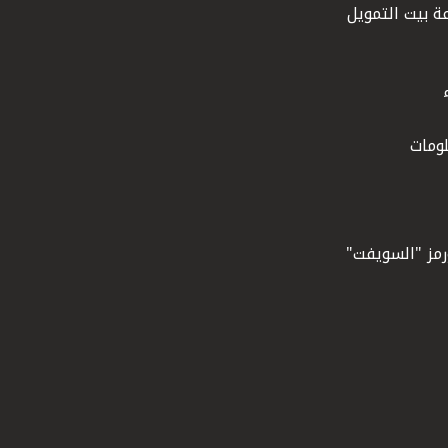
ة بيت التمويل
ومات
ورمز "السويفت"