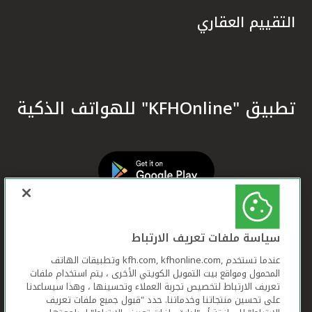
التقييم العقاري
تطبيق "KFHOnline" للهواتف الذكية
سياسة ملفات تعريف الارتباط
عندما تستخدم ,kfh.com, kfhonline.com وتطبيقات الهاتف
المحمول ومواقع بيت التمويل الكويتي الأخرى ، يتم استخدام ملفات
تعريف الارتباط لتخصيص تجربة العملاء وتحسينها ، وهذا سيساعدنا
على تحسين منتجاتنا وخدماتنا. حدد "قبول جميع ملفات تعريف