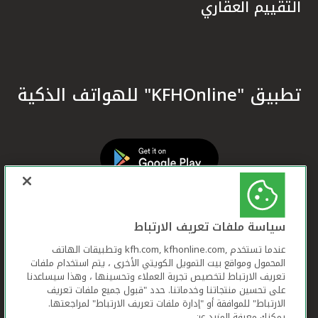
التقييم العقاري
تطبيق "KFHOnline" للهواتف الذكية
سياسة ملفات تعريف الارتباط
عندما تستخدم ,kfh.com, kfhonline.com وتطبيقات الهاتف
المحمول ومواقع بيت التمويل الكويتي الأخرى ، يتم استخدام ملفات
تعريف الارتباط لتخصيص تجربة العملاء وتحسينها ، وهذا سيساعدنا
على تحسين منتجاتنا وخدماتنا. حدد "قبول جميع ملفات تعريف
الارتباط" للموافقة أو "إدارة ملفات تعريف الارتباط" لمراجعتها.
يمكنك معرفة المزيد عن