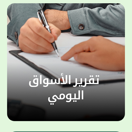
المجموعة مجانا . والخدمة متاحة للجميع، من
لموظّف
عملاء وغيرعملاء بيت التمويل الكويتي، سواء
الفئة ا
لتنفيذ عمليات من خلال الخدمة الهاتفية بشكل
الحماد 
ذاتي ، اوالتواصل مع موظفي الخدمة لتنفيذ
في الن
الخدمات ، اوالرد على الاستفسارات ، وذلك على
وتوسيع 
مدار الساعة طوال أيام الاسبوع . وتاتى الخدمة
تجربة 
الجديدة ضمن مجموعة متنوعة من وسائل
الاتصال والتواصل، يتيحها بيت التمويل الكويتى
الى ان
لعملائه وكذلك الراغبين فى التعرف على خدماته
إدارات
ومنتجاته من غير العملاء ، حيث يمكن بسهولة
جديدة 
الوصول الى بيت التمويل الكويتى بشكل مجاني
بما يع
على الارقام التالية في العديد من البلدان ومنها:
محتوى 
1. الولايات المتحدة الأمريكية وكندا 1-800-818-
وأشاد 
8608 2. بريطانيا 08000148898 3. فرنسا
المعني
0805086620 4. ألمانيا 08001817080 5. إسبانيا
حرص ال
900905440 6. تركيا 00908507712154 (قد يتم
المتدر
تطبيق رسوم التعرفة المحلية في تركيا من قبل
تمهيداً
شركات الاتصالات التركية المحلية عند الاتصال
التدريب