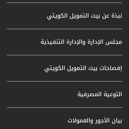
واستقل
هذه الش
نبذة عن بيت التمويل الكويتي
راسخة 
الإيجا
ثقتهم 
مجلس الإدارة والإدارة التنفيذية
تطور م
المتدرب
إفصاحات بيت التمويل الكويتي
التوعية المصرفية
بيان الأجور والعمولات