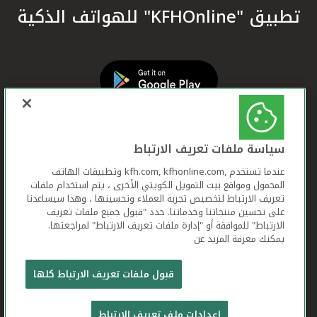
تطبيق "KFHOnline" للهواتف الذكية
سياسة ملفات تعريف الارتباط
عندما تستخدم ,kfh.com, kfhonline.com وتطبيقات الهاتف
المحمول ومواقع بيت التمويل الكويتي الأخرى ، يتم استخدام ملفات
تعريف الارتباط لتخصيص تجربة العملاء وتحسينها ، وهذا سيساعدنا
على تحسين منتجاتنا وخدماتنا. حدد "قبول جميع ملفات تعريف
الارتباط" للموافقة أو "إدارة ملفات تعريف الارتباط" لمراجعتها.
يمكنك معرفة المزيد عن
بيت التمويل الكويتي جميع الحقوق محفوظة © 2026
قبول ملفات تعريف الارتباط كلها
شروط وأحكام استخدام الموقع الإلكتروني
ملفات
إعدادات ملف تعريف الارتباط