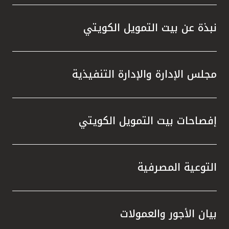
واستقل
هذه الش
نبذة عن بيت التمويل الكويتي
راسخة 
الإيجا
ثقتهم 
مجلس الإدارة والإدارة التنفيذية
تطور م
المتدرب
إفصاحات بيت التمويل الكويتي
التوعية المصرفية
بيان الأجور والعمولات