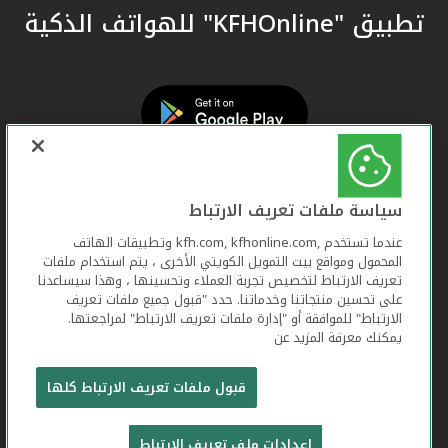
تطبيق "KFHOnline" للهواتف الذكية
سياسة ملفات تعريف الارتباط
عندما تستخدم ,kfh.com, kfhonline.com وتطبيقات الهاتف
المحمول ومواقع بيت التمويل الكويتي الأخرى ، يتم استخدام ملفات
تعريف الارتباط لتخصيص تجربة العملاء وتحسينها ، وهذا سيساعدنا
على تحسين منتجاتنا وخدماتنا. حدد "قبول جميع ملفات تعريف
الارتباط" للموافقة أو "إدارة ملفات تعريف الارتباط" لمراجعتها.
يمكنك معرفة المزيد عن
بيت التمويل الكويتي جميع الحقوق محفوظة © 2026
قبول ملفات تعريف الارتباط كلها
شروط وأحكام استخدام الموقع الإلكتروني
ملفات
إعدادات ملف تعريف الارتباط