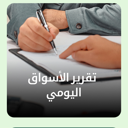
المجموعة مجانا . والخدمة متاحة للجميع، من
لموظّف
عملاء وغيرعملاء بيت التمويل الكويتي، سواء
الفئة ا
لتنفيذ عمليات من خلال الخدمة الهاتفية بشكل
الحماد 
ذاتي ، اوالتواصل مع موظفي الخدمة لتنفيذ
في الن
الخدمات ، اوالرد على الاستفسارات ، وذلك على
وتوسيع 
مدار الساعة طوال أيام الاسبوع . وتاتى الخدمة
تجربة 
الجديدة ضمن مجموعة متنوعة من وسائل
الاتصال والتواصل، يتيحها بيت التمويل الكويتى
الى ان
لعملائه وكذلك الراغبين فى التعرف على خدماته
إدارات
ومنتجاته من غير العملاء ، حيث يمكن بسهولة
جديدة 
الوصول الى بيت التمويل الكويتى بشكل مجاني
بما يع
على الارقام التالية في العديد من البلدان ومنها:
محتوى 
1. الولايات المتحدة الأمريكية وكندا 1-800-818-
وأشاد 
8608 2. بريطانيا 08000148898 3. فرنسا
المعني
0805086620 4. ألمانيا 08001817080 5. إسبانيا
حرص ال
900905440 6. تركيا 00908507712154 (قد يتم
المتدر
تطبيق رسوم التعرفة المحلية في تركيا من قبل
تمهيداً
شركات الاتصالات التركية المحلية عند الاتصال
التدريب