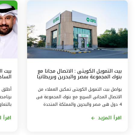
بيت التمويل الكويتى : الاتصال مجانا مع
بيت ا
بنوك المجموعة بمصر والبحرين وبريطانيا
السادس
وتركيا
مع الج
يواصل بيت التمويل الكويتى تمكين العملاء من
أطلق ب
الاتصال المجانى السريع مع بنوك المجموعة فى
برنامج
4 دول هى مصر والبحرين والمملكة المتحدة
بالتعاو
وتركيا، من خلال الاتصال بالخدمة الهاتفية فى
ويستمر
اقرأ المزيد
اقرأ ا
الكويت على الرقم 1803333 دون أى تكلفة على
العميل ، استمراراً لنهج البنك في تقديم أفضل
لاكتسا
الخدمات المتطورة والآمنة والتواصل الدائم مع
الاندم