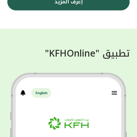
إعرف المزيد
تطبيق "KFHOnline"