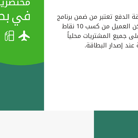
ة الدفع تعتبر من ضمن برنامج
المكافآت الخاص ببيت التمويل الكويتي حيث يتمكن العميل من كسب 10 نقاط
لبطاقة على جميع المشتريات محلياً