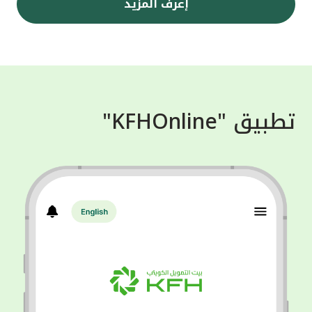
إعرف المزيد
تطبيق "KFHOnline"