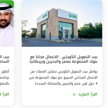
بيت التمويل الكويتى : الاتصال مجانا مع
بيت ا
بنوك المجموعة بمصر والبحرين وبريطانيا
السادس
وتركيا
مع الج
يواصل بيت التمويل الكويتى تمكين العملاء من
أطلق ب
الاتصال المجانى السريع مع بنوك المجموعة فى
برنامج
4 دول هى مصر والبحرين والمملكة المتحدة
بالتعاو
وتركيا، من خلال الاتصال بالخدمة الهاتفية فى
ويستمر
اقرأ المزيد
اقرأ ا
الكويت على الرقم 1803333 دون أى تكلفة على
العميل ، استمراراً لنهج البنك في تقديم أفضل
لاكتسا
الخدمات المتطورة والآمنة والتواصل الدائم مع
الاندم