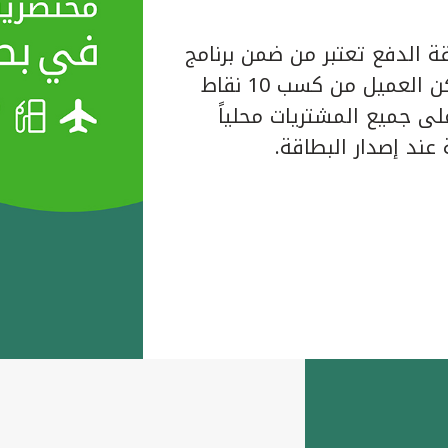
ة الدفع تعتبر من ضمن برنامج
المكافآت الخاص ببيت التمويل الكويتي حيث يتمكن العميل من كسب 10 نقاط
لبطاقة على جميع المشتريات محلياً