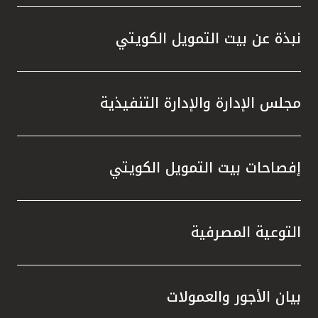
واستقل
هذه الش
نبذة عن بيت التمويل الكويتي
راسخة 
الإيجا
ثقتهم 
مجلس الإدارة والإدارة التنفيذية
تطور م
المتدرب
إفصاحات بيت التمويل الكويتي
التوعية المصرفية
بيان الأجور والعمولات