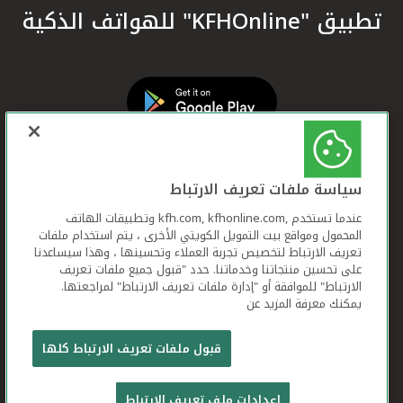
تطبيق "KFHOnline" للهواتف الذكية
سياسة ملفات تعريف الارتباط
عندما تستخدم ,kfh.com, kfhonline.com وتطبيقات الهاتف
المحمول ومواقع بيت التمويل الكويتي الأخرى ، يتم استخدام ملفات
تعريف الارتباط لتخصيص تجربة العملاء وتحسينها ، وهذا سيساعدنا
على تحسين منتجاتنا وخدماتنا. حدد "قبول جميع ملفات تعريف
الارتباط" للموافقة أو "إدارة ملفات تعريف الارتباط" لمراجعتها.
يمكنك معرفة المزيد عن
بيت التمويل الكويتي جميع الحقوق محفوظة © 2026
قبول ملفات تعريف الارتباط كلها
شروط وأحكام استخدام الموقع الإلكتروني
ملفات
إعدادات ملف تعريف الارتباط