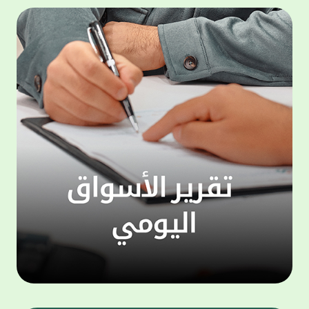
المجموعة مجانا . والخدمة متاحة للجميع، من
لموظّف
عملاء وغيرعملاء بيت التمويل الكويتي، سواء
الفئة ا
لتنفيذ عمليات من خلال الخدمة الهاتفية بشكل
الحماد 
ذاتي ، اوالتواصل مع موظفي الخدمة لتنفيذ
في الن
الخدمات ، اوالرد على الاستفسارات ، وذلك على
وتوسيع 
مدار الساعة طوال أيام الاسبوع . وتاتى الخدمة
تجربة 
الجديدة ضمن مجموعة متنوعة من وسائل
الاتصال والتواصل، يتيحها بيت التمويل الكويتى
الى ان
لعملائه وكذلك الراغبين فى التعرف على خدماته
إدارات
ومنتجاته من غير العملاء ، حيث يمكن بسهولة
جديدة 
الوصول الى بيت التمويل الكويتى بشكل مجاني
بما يع
على الارقام التالية في العديد من البلدان ومنها:
محتوى 
1. الولايات المتحدة الأمريكية وكندا 1-800-818-
وأشاد 
8608 2. بريطانيا 08000148898 3. فرنسا
المعني
0805086620 4. ألمانيا 08001817080 5. إسبانيا
حرص ال
900905440 6. تركيا 00908507712154 (قد يتم
المتدر
تطبيق رسوم التعرفة المحلية في تركيا من قبل
تمهيداً
شركات الاتصالات التركية المحلية عند الاتصال
التدريب