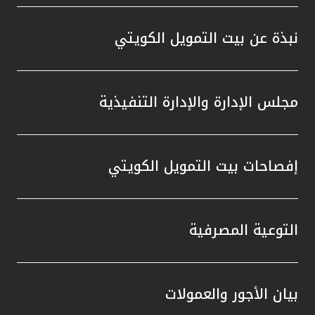
المصرفية،وخدمة KFHonline، وأجهزة الصرف
الآلي والاستفادة من الفرص المميزة التي
نبذة عن بيت التمويل الكويتي
توفرها، والتي تمنحهم إمكانية الفوز بجوائز قيّمة
في السحوبات المقبلة ، إلى جانب المزايا
المتنوعة التي يقدمها البنك عبر منتجاته
مجلس الإدارة والإدارة التنفيذية
وخدماته المصرفية والتي تلبي تطلعاتهم وتعزز
تجربتهم المصرفية.
إفصاحات بيت التمويل الكويتي
التوعية المصرفية
بيان الأجور والعمولات