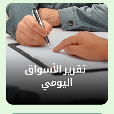
500,000 دينار، وجائزة شهرية بقيمة 100,000
المجمو
دينار. وتعتبر هذه الحملة الجديدة من جوائز
عملاء 
حساب "الحصاد" سارية اعتبارا من شهر يناير
لتنفيذ
للعام الجاري، لتكون بمثابة مفاجأة سارة للعملاء
ذاتي ،
بالتزامن مع استئناف حملات السحوبات التي تتم
الخدما
على الحسابات الاستثمارية والتي تجري تحت
إشراف جهات تدقيق مستقلة استعان بها البنك
الجديد
لضمان أعلى مستويات النزاهة والشفافية.
الاتصا
ويهتم بيت التمويل الكويتي بتطوير مزايا حساب
لعملائ
"الحصاد"، والذي يعد من أبرز المنتجات المصرفية
ومنتجا
التي يقدمها البنك نظرا لما حققه من إقبال
الوصول
لافت وما حظي به من ثقة كبيرة من العملاء.
على الا
ويمنح حساب "الحصاد" فرصاً متزايدة للفوز حيث
يحصل كل عميل على فرصة واحدة لكل 50 دينار،
وتزيد هذه الفرص كلما زاد العميل من مدة
احتفاظه برصيده، ليصبح الطريق إلى لقب
"مليونير بيت التمويل" أقرب وأكثر واقعية.
تطبيق 
وبالنسبة لحساب "الرابح" فهو حساب مخصص
شركات ا