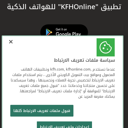
تطبيق "KFHOnline" للهواتف الذكية
سياسة ملفات تعريف الارتباط
عندما تستخدم ,kfh.com, kfhonline.com وتطبيقات الهاتف
المحمول ومواقع بيت التمويل الكويتي الأخرى ، يتم استخدام ملفات
تعريف الارتباط لتخصيص تجربة العملاء وتحسينها ، وهذا سيساعدنا
على تحسين منتجاتنا وخدماتنا. حدد "قبول جميع ملفات تعريف
الارتباط" للموافقة أو "إدارة ملفات تعريف الارتباط" لمراجعتها.
يمكنك معرفة المزيد عن
بيت التمويل الكويتي جميع الحقوق محفوظة © 2026
قبول ملفات تعريف الارتباط كلها
شروط وأحكام استخدام الموقع الإلكتروني
ملفات
إعدادات ملف تعريف الارتباط