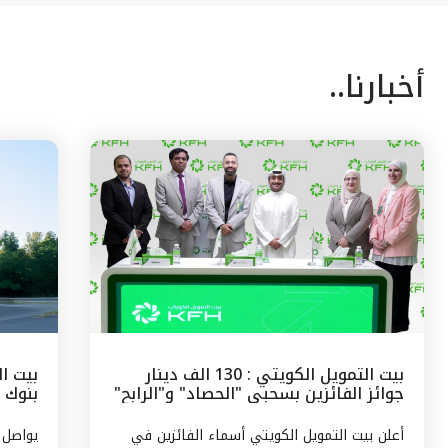
أخبارنا..
بيت التمويل الكويتي : 130 الف دينار
بيت ال
جوائز الفائزين بسحبى "الحصاد" و"الرابح"
بنوك 
الشهرية
وتركيا
أعلن بيت التمويل الكويتي أسماء الفائزين في
يواصل 