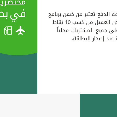
ة الدفع تعتبر من ضمن برنامج
المكافآت الخاص ببيت التمويل الكويتي حيث يتمكن العميل من كسب 10 نقاط
لبطاقة على جميع المشتريات محلياً