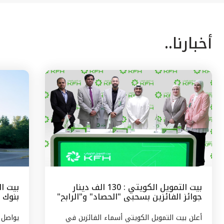
أخبارنا..
بيت التمويل الكويتي : 130 الف دينار
بيت ال
جوائز الفائزين بسحبى "الحصاد" و"الرابح"
بنوك 
الشهرية
وتركيا
أعلن بيت التمويل الكويتي أسماء الفائزين في
يواصل 