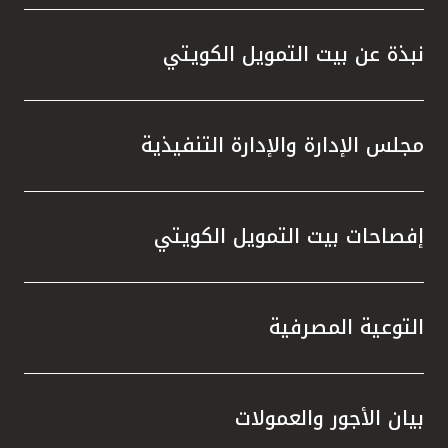
المصرفية،وخدمة KFHonline، وأجهزة الصرف
الآلي والاستفادة من الفرص المميزة التي
نبذة عن بيت التمويل الكويتي
توفرها، والتي تمنحهم إمكانية الفوز بجوائز قيّمة
في السحوبات المقبلة ، إلى جانب المزايا
المتنوعة التي يقدمها البنك عبر منتجاته
مجلس الإدارة والإدارة التنفيذية
وخدماته المصرفية والتي تلبي تطلعاتهم وتعزز
تجربتهم المصرفية.
إفصاحات بيت التمويل الكويتي
التوعية المصرفية
بيان الأجور والعمولات