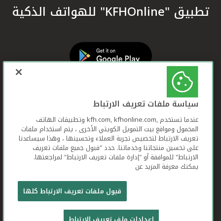
تطبيق "KFHOnline" للهواتف الذكية
سياسة ملفات تعريف الارتباط
عندما تستخدم ,kfh.com, kfhonline.com وتطبيقات الهاتف
المحمول ومواقع بيت التمويل الكويتي الأخرى ، يتم استخدام ملفات
تعريف الارتباط لتخصيص تجربة العملاء وتحسينها ، وهذا سيساعدنا
على تحسين منتجاتنا وخدماتنا. حدد "قبول جميع ملفات تعريف
الارتباط" للموافقة أو "إدارة ملفات تعريف الارتباط" لمراجعتها.
يمكنك معرفة المزيد عن
بيت التمويل الكويتي جميع الحقوق محفوظة © 2026
قبول ملفات تعريف الارتباط كلها
شروط وأحكام استخدام الموقع الإلكتروني
ملفات
إعدادات ملف تعريف الارتباط