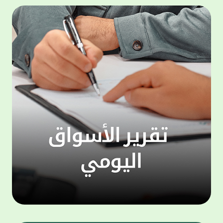
500,000 دينار، وجائزة شهرية بقيمة 100,000
المجمو
دينار. وتعتبر هذه الحملة الجديدة من جوائز
عملاء 
حساب "الحصاد" سارية اعتبارا من شهر يناير
لتنفيذ
للعام الجاري، لتكون بمثابة مفاجأة سارة للعملاء
ذاتي ،
بالتزامن مع استئناف حملات السحوبات التي تتم
الخدما
على الحسابات الاستثمارية والتي تجري تحت
إشراف جهات تدقيق مستقلة استعان بها البنك
الجديد
لضمان أعلى مستويات النزاهة والشفافية.
الاتصا
ويهتم بيت التمويل الكويتي بتطوير مزايا حساب
لعملائ
"الحصاد"، والذي يعد من أبرز المنتجات المصرفية
ومنتجا
التي يقدمها البنك نظرا لما حققه من إقبال
الوصول
لافت وما حظي به من ثقة كبيرة من العملاء.
على الا
ويمنح حساب "الحصاد" فرصاً متزايدة للفوز حيث
يحصل كل عميل على فرصة واحدة لكل 50 دينار،
وتزيد هذه الفرص كلما زاد العميل من مدة
احتفاظه برصيده، ليصبح الطريق إلى لقب
"مليونير بيت التمويل" أقرب وأكثر واقعية.
تطبيق 
وبالنسبة لحساب "الرابح" فهو حساب مخصص
شركات ا