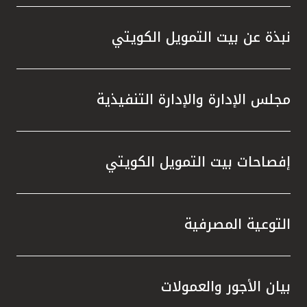
واستقل
هذه الش
نبذة عن بيت التمويل الكويتي
راسخة 
الإيجا
ثقتهم 
مجلس الإدارة والإدارة التنفيذية
تطور م
المتدرب
إفصاحات بيت التمويل الكويتي
التوعية المصرفية
بيان الأجور والعمولات