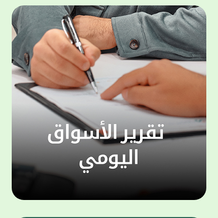
المجموعة مجانا . والخدمة متاحة للجميع، من
لموظّف
عملاء وغيرعملاء بيت التمويل الكويتي، سواء
الفئة ا
لتنفيذ عمليات من خلال الخدمة الهاتفية بشكل
الحماد 
ذاتي ، اوالتواصل مع موظفي الخدمة لتنفيذ
في الن
الخدمات ، اوالرد على الاستفسارات ، وذلك على
وتوسيع 
مدار الساعة طوال أيام الاسبوع . وتاتى الخدمة
تجربة 
الجديدة ضمن مجموعة متنوعة من وسائل
الاتصال والتواصل، يتيحها بيت التمويل الكويتى
الى ان
لعملائه وكذلك الراغبين فى التعرف على خدماته
إدارات
ومنتجاته من غير العملاء ، حيث يمكن بسهولة
جديدة 
الوصول الى بيت التمويل الكويتى بشكل مجاني
بما يع
على الارقام التالية في العديد من البلدان ومنها:
محتوى 
1. الولايات المتحدة الأمريكية وكندا 1-800-818-
وأشاد 
8608 2. بريطانيا 08000148898 3. فرنسا
المعني
0805086620 4. ألمانيا 08001817080 5. إسبانيا
حرص ال
900905440 6. تركيا 00908507712154 (قد يتم
المتدر
تطبيق رسوم التعرفة المحلية في تركيا من قبل
تمهيداً
شركات الاتصالات التركية المحلية عند الاتصال
التدريب