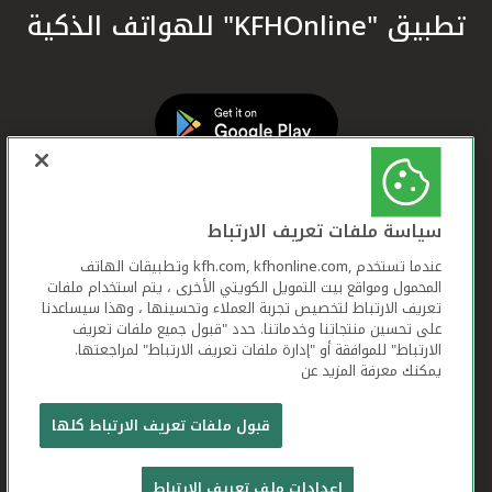
تطبيق "KFHOnline" للهواتف الذكية
سياسة ملفات تعريف الارتباط
عندما تستخدم ,kfh.com, kfhonline.com وتطبيقات الهاتف
المحمول ومواقع بيت التمويل الكويتي الأخرى ، يتم استخدام ملفات
تعريف الارتباط لتخصيص تجربة العملاء وتحسينها ، وهذا سيساعدنا
على تحسين منتجاتنا وخدماتنا. حدد "قبول جميع ملفات تعريف
الارتباط" للموافقة أو "إدارة ملفات تعريف الارتباط" لمراجعتها.
يمكنك معرفة المزيد عن
بيت التمويل الكويتي جميع الحقوق محفوظة © 2026
قبول ملفات تعريف الارتباط كلها
شروط وأحكام استخدام الموقع الإلكتروني
ملفات
إعدادات ملف تعريف الارتباط