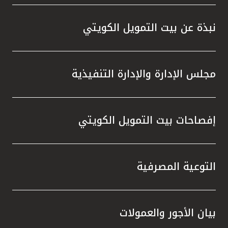
واستقل
هذه الش
نبذة عن بيت التمويل الكويتي
راسخة 
الإيجا
ثقتهم 
مجلس الإدارة والإدارة التنفيذية
تطور م
المتدرب
إفصاحات بيت التمويل الكويتي
التوعية المصرفية
بيان الأجور والعمولات