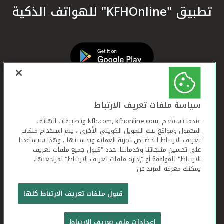
تطبيق "KFHOnline" للهواتف الذكية
سياسة ملفات تعريف الارتباط
عندما تستخدم ,kfh.com, kfhonline.com وتطبيقات الهاتف
المحمول ومواقع بيت التمويل الكويتي الأخرى ، يتم استخدام ملفات
تعريف الارتباط لتخصيص تجربة العملاء وتحسينها ، وهذا سيساعدنا
على تحسين منتجاتنا وخدماتنا. حدد "قبول جميع ملفات تعريف
الارتباط" للموافقة أو "إدارة ملفات تعريف الارتباط" لمراجعتها.
يمكنك معرفة المزيد عن
بيت التمويل الكويتي جميع الحقوق محفوظة © 2026
قبول ملفات تعريف الارتباط كلها
شروط وأحكام استخدام الموقع الإلكتروني
ملفات
إعدادات ملف تعريف الارتباط