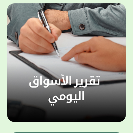
المجموعة مجانا . والخدمة متاحة للجميع، من
لموظّف
عملاء وغيرعملاء بيت التمويل الكويتي، سواء
الفئة ا
لتنفيذ عمليات من خلال الخدمة الهاتفية بشكل
الحماد 
ذاتي ، اوالتواصل مع موظفي الخدمة لتنفيذ
في الن
الخدمات ، اوالرد على الاستفسارات ، وذلك على
وتوسيع 
مدار الساعة طوال أيام الاسبوع . وتاتى الخدمة
تجربة 
الجديدة ضمن مجموعة متنوعة من وسائل
الاتصال والتواصل، يتيحها بيت التمويل الكويتى
الى ان
لعملائه وكذلك الراغبين فى التعرف على خدماته
إدارات
ومنتجاته من غير العملاء ، حيث يمكن بسهولة
جديدة 
الوصول الى بيت التمويل الكويتى بشكل مجاني
بما يع
على الارقام التالية في العديد من البلدان ومنها:
محتوى 
1. الولايات المتحدة الأمريكية وكندا 1-800-818-
وأشاد 
8608 2. بريطانيا 08000148898 3. فرنسا
المعني
0805086620 4. ألمانيا 08001817080 5. إسبانيا
حرص ال
900905440 6. تركيا 00908507712154 (قد يتم
المتدر
تطبيق رسوم التعرفة المحلية في تركيا من قبل
تمهيداً
شركات الاتصالات التركية المحلية عند الاتصال
التدريب