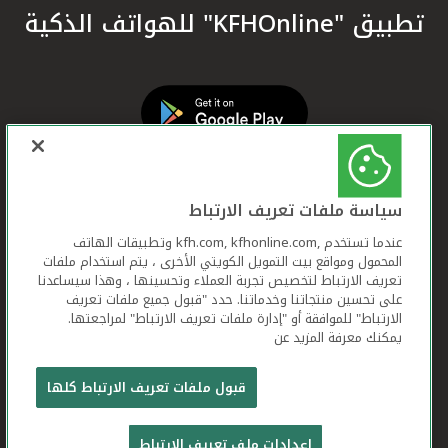
تطبيق "KFHOnline" للهواتف الذكية
سياسة ملفات تعريف الارتباط
عندما تستخدم ,kfh.com, kfhonline.com وتطبيقات الهاتف
المحمول ومواقع بيت التمويل الكويتي الأخرى ، يتم استخدام ملفات
تعريف الارتباط لتخصيص تجربة العملاء وتحسينها ، وهذا سيساعدنا
على تحسين منتجاتنا وخدماتنا. حدد "قبول جميع ملفات تعريف
الارتباط" للموافقة أو "إدارة ملفات تعريف الارتباط" لمراجعتها.
يمكنك معرفة المزيد عن
بيت التمويل الكويتي جميع الحقوق محفوظة © 2026
قبول ملفات تعريف الارتباط كلها
شروط وأحكام استخدام الموقع الإلكتروني
ملفات
إعدادات ملف تعريف الارتباط