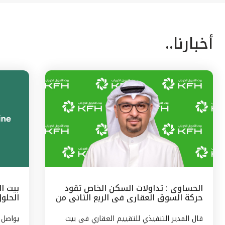
أخبارنا..
الحساوى : تداولات السكن الخاص تقود
بيت ا
حركة السوق العقارى فى الربع الثانى من
الحلو
2026 ب 47 % من حجم النشاط
قال المدير التنفيذي للتقييم العقاري فى بيت
يواصل 