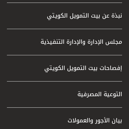
قاعدة بيانات كبيرة وجهاز فني "هندسي
العملا
وقانوني ومحاسبي" يقوم عمله على دراسات
الممنو
نبذة عن بيت التمويل الكويتي
وتقارير عقارية ومتابعة للسوق وتطوراته.
السحب 
لتجربة
مجلس الإدارة والإدارة التنفيذية
يتيح ل
الخصوم
الشركا
إفصاحات بيت التمويل الكويتي
الشامل
الكويت
على الا
استرات
التوعية المصرفية
وتعزز ا
بيان الأجور والعمولات