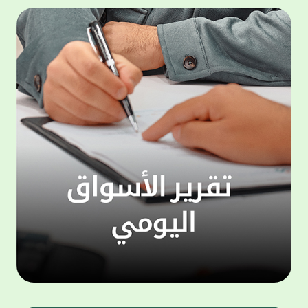
مستحوذة حصة انخفضت إلى 12.4% في الربع
الثاني مقابل 21.0% من إجمالي التداولات في
للهوات
الربع الأول 2026، فيما شكلت التداولات على
التي ت
باقي فئات العقارات 8.9% من التداولات مدفوعة
واحتيا
بنشاط التداولات على فئة المشاتل الزراعية التي
شكلت وحدها 3.2% من إجمالي التداولات يليها
إضافة 
التداولات العقارية على فئة المخازن بحصة قدرها
"ويسترن
3.0% من التداولات العقارية ومثلت تداولات
من تنف
الشريط الساحلي نحو 2.6%، في حين شكلت
نقدًا أ
تداولات العقار الحرفي 0.1% من إجمالي قيمة
الرقمي
التداولات العقارية في الربع الثاني 2026. واضاف
من الا
بلغت قيمة التداولات العقارية 907.5 مليون دينار
خلال الربع الثاني 2026 وفق بيانات ومؤشرات
وسريعة
إدارة التسجيل والتوثيق التي يتم تجميعها على
إرسال 
أساس شهري في وزارة العدل الكويتية، بنسبة
الأشخا
انخفاض 11.4% عن المستوى المرتفع الذي
الهوات
سجلته في الربع الأول 2026، كما تعد مرتفعة
مخصصة 
بنسبة ملحوظة قدرها 15% على أساس سنوي.
الدفع 