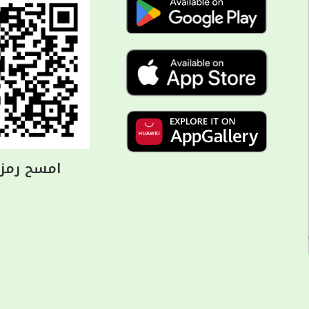
امسح رمز ا