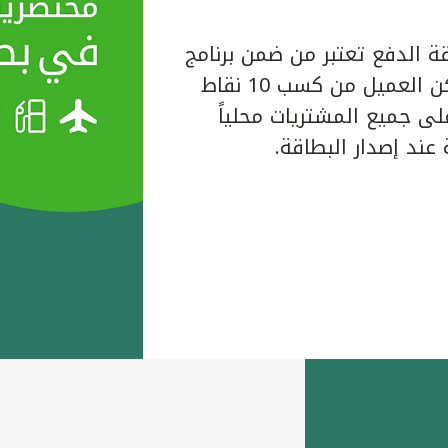
ة الدفع تعتبر من ضمن برنامج
المكافآت الخاص ببيت التمويل الكويتي حيث يتمكن العميل من كسب 10 نقاط
لبطاقة على جميع المشتريات محلياً