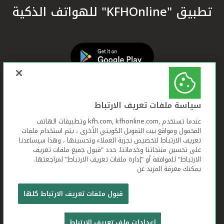
تطبيق "KFHOnline" للهواتف الذكية
سياسة ملفات تعريف الارتباط
عندما تستخدم ,kfh.com, kfhonline.com وتطبيقات الهاتف
المحمول ومواقع بيت التمويل الكويتي الأخرى ، يتم استخدام ملفات
تعريف الارتباط لتخصيص تجربة العملاء وتحسينها ، وهذا سيساعدنا
على تحسين منتجاتنا وخدماتنا. حدد "قبول جميع ملفات تعريف
الارتباط" للموافقة أو "إدارة ملفات تعريف الارتباط" لمراجعتها.
يمكنك معرفة المزيد عن
بيت التمويل الكويتي جميع الحقوق محفوظة © 2026
قبول ملفات تعريف الارتباط كلها
شروط وأحكام استخدام الموقع الإلكتروني
ملفات
إعدادات ملف تعريف الارتباط