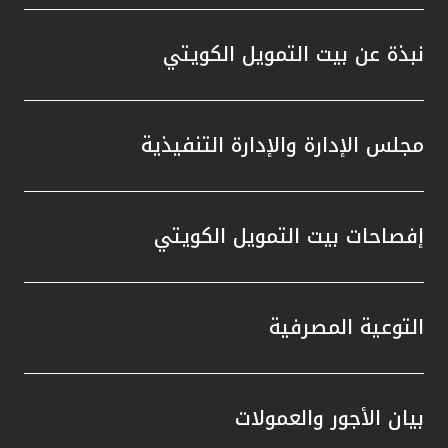
واستقل
هذه الش
نبذة عن بيت التمويل الكويتي
راسخة 
الإيجا
ثقتهم 
مجلس الإدارة والإدارة التنفيذية
تطور م
المتدرب
إفصاحات بيت التمويل الكويتي
التوعية المصرفية
بيان الأجور والعمولات