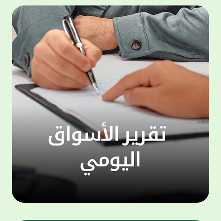
المجموعة مجانا . والخدمة متاحة للجميع، من
لموظّف
عملاء وغيرعملاء بيت التمويل الكويتي، سواء
الفئة ا
لتنفيذ عمليات من خلال الخدمة الهاتفية بشكل
الحماد 
ذاتي ، اوالتواصل مع موظفي الخدمة لتنفيذ
في الن
الخدمات ، اوالرد على الاستفسارات ، وذلك على
وتوسيع 
مدار الساعة طوال أيام الاسبوع . وتاتى الخدمة
تجربة 
الجديدة ضمن مجموعة متنوعة من وسائل
الاتصال والتواصل، يتيحها بيت التمويل الكويتى
الى ان
لعملائه وكذلك الراغبين فى التعرف على خدماته
إدارات
ومنتجاته من غير العملاء ، حيث يمكن بسهولة
جديدة 
الوصول الى بيت التمويل الكويتى بشكل مجاني
بما يع
على الارقام التالية في العديد من البلدان ومنها:
محتوى 
1. الولايات المتحدة الأمريكية وكندا 1-800-818-
وأشاد 
8608 2. بريطانيا 08000148898 3. فرنسا
المعني
0805086620 4. ألمانيا 08001817080 5. إسبانيا
حرص ال
900905440 6. تركيا 00908507712154 (قد يتم
المتدر
تطبيق رسوم التعرفة المحلية في تركيا من قبل
تمهيداً
شركات الاتصالات التركية المحلية عند الاتصال
التدريب