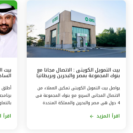
بيت التمويل الكويتى : الاتصال مجانا مع
بيت ا
بنوك المجموعة بمصر والبحرين وبريطانيا
السادس
وتركيا
مع الج
يواصل بيت التمويل الكويتى تمكين العملاء من
أطلق ب
الاتصال المجانى السريع مع بنوك المجموعة فى
برنامج
4 دول هى مصر والبحرين والمملكة المتحدة
بالتعاو
وتركيا، من خلال الاتصال بالخدمة الهاتفية فى
ويستمر
اقرأ المزيد
اقرأ ا
الكويت على الرقم 1803333 دون أى تكلفة على
العميل ، استمراراً لنهج البنك في تقديم أفضل
لاكتسا
الخدمات المتطورة والآمنة والتواصل الدائم مع
الاندم