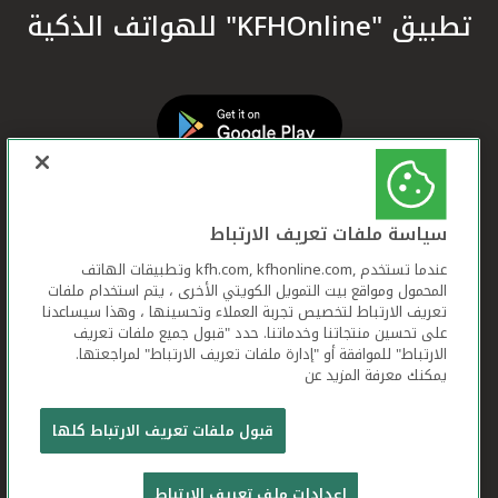
تطبيق "KFHOnline" للهواتف الذكية
سياسة ملفات تعريف الارتباط
عندما تستخدم ,kfh.com, kfhonline.com وتطبيقات الهاتف
المحمول ومواقع بيت التمويل الكويتي الأخرى ، يتم استخدام ملفات
تعريف الارتباط لتخصيص تجربة العملاء وتحسينها ، وهذا سيساعدنا
على تحسين منتجاتنا وخدماتنا. حدد "قبول جميع ملفات تعريف
الارتباط" للموافقة أو "إدارة ملفات تعريف الارتباط" لمراجعتها.
يمكنك معرفة المزيد عن
بيت التمويل الكويتي جميع الحقوق محفوظة © 2026
قبول ملفات تعريف الارتباط كلها
شروط وأحكام استخدام الموقع الإلكتروني
ملفات
إعدادات ملف تعريف الارتباط