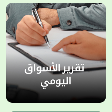
500,000 دينار، وجائزة شهرية بقيمة 100,000
المجمو
دينار. وتعتبر هذه الحملة الجديدة من جوائز
عملاء 
حساب "الحصاد" سارية اعتبارا من شهر يناير
لتنفيذ
للعام الجاري، لتكون بمثابة مفاجأة سارة للعملاء
ذاتي ،
بالتزامن مع استئناف حملات السحوبات التي تتم
الخدما
على الحسابات الاستثمارية والتي تجري تحت
إشراف جهات تدقيق مستقلة استعان بها البنك
الجديد
لضمان أعلى مستويات النزاهة والشفافية.
الاتصا
ويهتم بيت التمويل الكويتي بتطوير مزايا حساب
لعملائ
"الحصاد"، والذي يعد من أبرز المنتجات المصرفية
ومنتجا
التي يقدمها البنك نظرا لما حققه من إقبال
الوصول
لافت وما حظي به من ثقة كبيرة من العملاء.
على الا
ويمنح حساب "الحصاد" فرصاً متزايدة للفوز حيث
يحصل كل عميل على فرصة واحدة لكل 50 دينار،
وتزيد هذه الفرص كلما زاد العميل من مدة
احتفاظه برصيده، ليصبح الطريق إلى لقب
"مليونير بيت التمويل" أقرب وأكثر واقعية.
تطبيق 
وبالنسبة لحساب "الرابح" فهو حساب مخصص
شركات ا