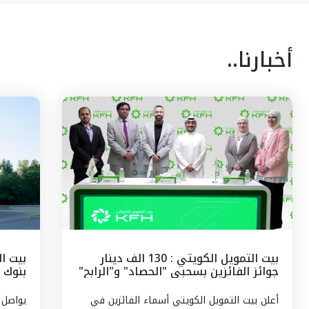
أخبارنا..
بيت التمويل الكويتي : 130 الف دينار
بيت ال
جوائز الفائزين بسحبى "الحصاد" و"الرابح"
بنوك 
الشهرية
وتركيا
أعلن بيت التمويل الكويتي أسماء الفائزين في
يواصل 