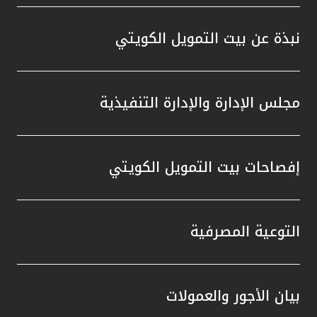
المصرفية،وخدمة KFHonline، وأجهزة الصرف
الآلي والاستفادة من الفرص المميزة التي
نبذة عن بيت التمويل الكويتي
توفرها، والتي تمنحهم إمكانية الفوز بجوائز قيّمة
في السحوبات المقبلة ، إلى جانب المزايا
المتنوعة التي يقدمها البنك عبر منتجاته
مجلس الإدارة والإدارة التنفيذية
وخدماته المصرفية والتي تلبي تطلعاتهم وتعزز
تجربتهم المصرفية.
إفصاحات بيت التمويل الكويتي
التوعية المصرفية
بيان الأجور والعمولات