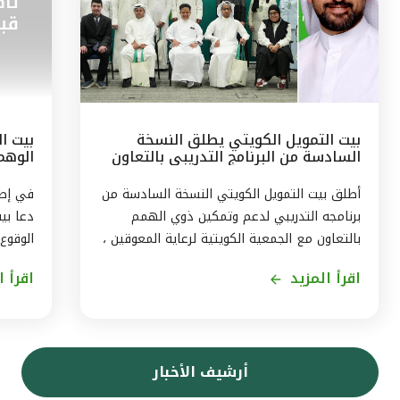
بيت التمويل الكويتي يطلق النسخة
بيت ال
السادسة من البرنامج التدريبي بالتعاون
الوهم
مع الجمعيّة الكويتيّة لرعاية المعوقين
البيان
أطلق بيت التمويل الكويتي النسخة السادسة من
برنامجه التدريبي لدعم وتمكين ذوي الهمم
دعا بي
بالتعاون مع الجمعية الكويتية لرعاية المعوقين ،
الوقوع
ويستمر البرنامج ثلاثة اشهر من اغسطس حتى
اقرأ المزيد
اقرأ ا
نهاية اكتوبر2026، بهدف توفير تجربة متكاملة
حجز ال
لاكتساب المهارات، وتمكين المشاركين من
في بيا
الاندماج الفعّال في سوق العمل . وقال رئيس
إرسال 
الموارد البشريّة لمجموعة بيت التمويل الكويتي
بتقنيا
أرشيف الأخبار
بالتكليف ، أحمد حمد الحمّاد ، ان البرنامج
بأن الا
التدريبى الذى يشمل 11 متدربا ، يأتى في إطار
التموي