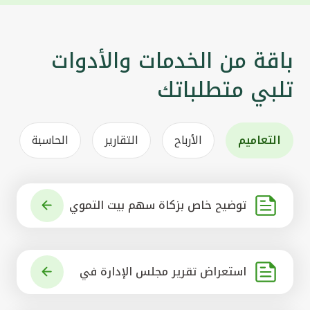
باقة من الخدمات والأدوات
تلبي متطلباتك
التعاميم
الأرباح
التقارير
الحاسبة
توضيح خاص بزكاة سهم بيت التموي
ل الكويتي
استعراض تقرير مجلس الإدارة في
شأن مشروع الاستحواذ على البنك ال
أهلي المتحد