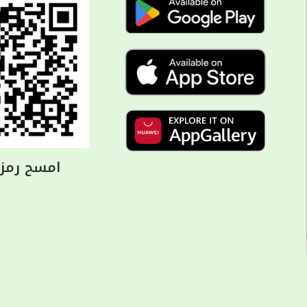
امسح رمز ا