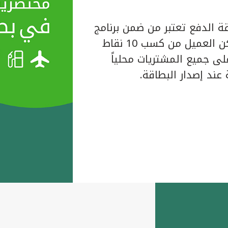
ة الدفع تعتبر من ضمن برنامج
المكافآت الخاص ببيت التمويل الكويتي حيث يتمكن العميل من كسب 10 نقاط
لبطاقة على جميع المشتريات محلياً