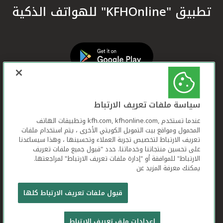
تطبيق "KFHOnline" للهواتف الذكية
سياسة ملفات تعريف الارتباط
عندما تستخدم ,kfh.com, kfhonline.com وتطبيقات الهاتف
المحمول ومواقع بيت التمويل الكويتي الأخرى ، يتم استخدام ملفات
تعريف الارتباط لتخصيص تجربة العملاء وتحسينها ، وهذا سيساعدنا
على تحسين منتجاتنا وخدماتنا. حدد "قبول جميع ملفات تعريف
الارتباط" للموافقة أو "إدارة ملفات تعريف الارتباط" لمراجعتها.
يمكنك معرفة المزيد عن
بيت التمويل الكويتي جميع الحقوق محفوظة © 2026
قبول ملفات تعريف الارتباط كلها
شروط وأحكام استخدام الموقع الإلكتروني
ملفات
إعدادات ملف تعريف الارتباط