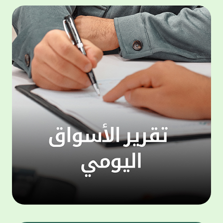
المجموعة مجانا . والخدمة متاحة للجميع، من
لموظّف
عملاء وغيرعملاء بيت التمويل الكويتي، سواء
الفئة ا
لتنفيذ عمليات من خلال الخدمة الهاتفية بشكل
الحماد 
ذاتي ، اوالتواصل مع موظفي الخدمة لتنفيذ
في الن
الخدمات ، اوالرد على الاستفسارات ، وذلك على
وتوسيع 
مدار الساعة طوال أيام الاسبوع . وتاتى الخدمة
تجربة 
الجديدة ضمن مجموعة متنوعة من وسائل
الاتصال والتواصل، يتيحها بيت التمويل الكويتى
الى ان
لعملائه وكذلك الراغبين فى التعرف على خدماته
إدارات
ومنتجاته من غير العملاء ، حيث يمكن بسهولة
جديدة 
الوصول الى بيت التمويل الكويتى بشكل مجاني
بما يع
على الارقام التالية في العديد من البلدان ومنها:
محتوى 
1. الولايات المتحدة الأمريكية وكندا 1-800-818-
وأشاد 
8608 2. بريطانيا 08000148898 3. فرنسا
المعني
0805086620 4. ألمانيا 08001817080 5. إسبانيا
حرص ال
900905440 6. تركيا 00908507712154 (قد يتم
المتدر
تطبيق رسوم التعرفة المحلية في تركيا من قبل
تمهيداً
شركات الاتصالات التركية المحلية عند الاتصال
التدريب