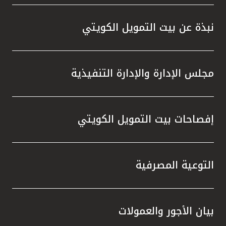
واستقل
هذه الش
نبذة عن بيت التمويل الكويتي
راسخة 
الإيجا
ثقتهم 
مجلس الإدارة والإدارة التنفيذية
تطور م
المتدرب
إفصاحات بيت التمويل الكويتي
التوعية المصرفية
بيان الأجور والعمولات