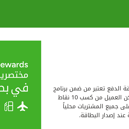
ة الدفع تعتبر من ضمن برنامج
المكافآت الخاص ببيت التمويل الكويتي حيث يتمكن العميل من كسب 10 نقاط
لبطاقة على جميع المشتريات محلياً