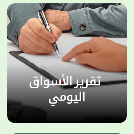
المجموعة مجانا . والخدمة متاحة للجميع، من
لموظّف
عملاء وغيرعملاء بيت التمويل الكويتي، سواء
الفئة ا
لتنفيذ عمليات من خلال الخدمة الهاتفية بشكل
الحماد 
ذاتي ، اوالتواصل مع موظفي الخدمة لتنفيذ
في الن
الخدمات ، اوالرد على الاستفسارات ، وذلك على
وتوسيع 
مدار الساعة طوال أيام الاسبوع . وتاتى الخدمة
تجربة 
الجديدة ضمن مجموعة متنوعة من وسائل
الاتصال والتواصل، يتيحها بيت التمويل الكويتى
الى ان
لعملائه وكذلك الراغبين فى التعرف على خدماته
إدارات
ومنتجاته من غير العملاء ، حيث يمكن بسهولة
جديدة 
الوصول الى بيت التمويل الكويتى بشكل مجاني
بما يع
على الارقام التالية في العديد من البلدان ومنها:
محتوى 
1. الولايات المتحدة الأمريكية وكندا 1-800-818-
وأشاد 
8608 2. بريطانيا 08000148898 3. فرنسا
المعني
0805086620 4. ألمانيا 08001817080 5. إسبانيا
حرص ال
900905440 6. تركيا 00908507712154 (قد يتم
المتدر
تطبيق رسوم التعرفة المحلية في تركيا من قبل
تمهيداً
شركات الاتصالات التركية المحلية عند الاتصال
التدريب