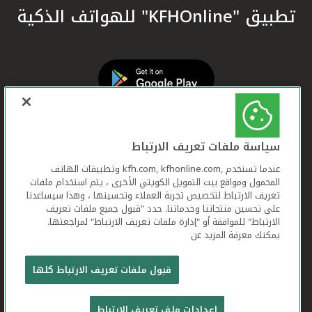
تطبيق "KFHOnline" للهواتف الذكية
سياسة ملفات تعريف الارتباط
عندما تستخدم ,kfh.com, kfhonline.com وتطبيقات الهاتف
المحمول ومواقع بيت التمويل الكويتي الأخرى ، يتم استخدام ملفات
تعريف الارتباط لتخصيص تجربة العملاء وتحسينها ، وهذا سيساعدنا
على تحسين منتجاتنا وخدماتنا. حدد "قبول جميع ملفات تعريف
الارتباط" للموافقة أو "إدارة ملفات تعريف الارتباط" لمراجعتها.
يمكنك معرفة المزيد عن
بيت التمويل الكويتي جميع الحقوق محفوظة © 2026
قبول ملفات تعريف الارتباط كلها
شروط وأحكام استخدام الموقع الإلكتروني
ملفات
إعدادات ملف تعريف الارتباط