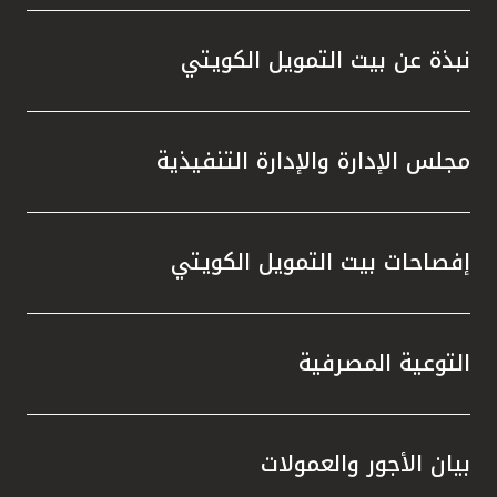
واستقل
هذه الش
نبذة عن بيت التمويل الكويتي
راسخة 
الإيجا
ثقتهم 
مجلس الإدارة والإدارة التنفيذية
تطور م
المتدرب
إفصاحات بيت التمويل الكويتي
التوعية المصرفية
بيان الأجور والعمولات