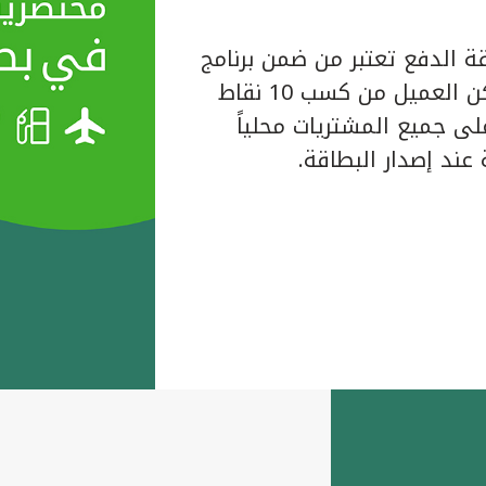
ة الدفع تعتبر من ضمن برنامج
المكافآت الخاص ببيت التمويل الكويتي حيث يتمكن العميل من كسب 10 نقاط
لبطاقة على جميع المشتريات محلياً