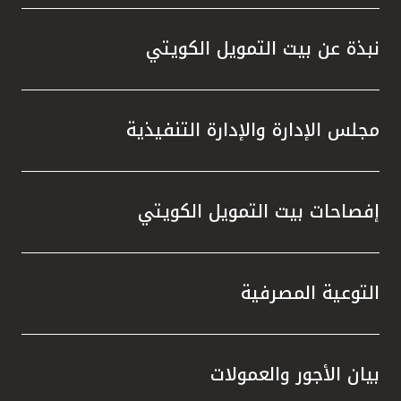
واستقل
هذه الش
نبذة عن بيت التمويل الكويتي
راسخة 
الإيجا
ثقتهم 
مجلس الإدارة والإدارة التنفيذية
تطور م
المتدرب
إفصاحات بيت التمويل الكويتي
التوعية المصرفية
بيان الأجور والعمولات