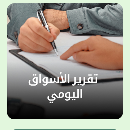
المجموعة مجانا . والخدمة متاحة للجميع، من
لموظّف
عملاء وغيرعملاء بيت التمويل الكويتي، سواء
الفئة ا
لتنفيذ عمليات من خلال الخدمة الهاتفية بشكل
الحماد 
ذاتي ، اوالتواصل مع موظفي الخدمة لتنفيذ
في الن
الخدمات ، اوالرد على الاستفسارات ، وذلك على
وتوسيع 
مدار الساعة طوال أيام الاسبوع . وتاتى الخدمة
تجربة 
الجديدة ضمن مجموعة متنوعة من وسائل
الاتصال والتواصل، يتيحها بيت التمويل الكويتى
الى ان
لعملائه وكذلك الراغبين فى التعرف على خدماته
إدارات
ومنتجاته من غير العملاء ، حيث يمكن بسهولة
جديدة 
الوصول الى بيت التمويل الكويتى بشكل مجاني
بما يع
على الارقام التالية في العديد من البلدان ومنها:
محتوى 
1. الولايات المتحدة الأمريكية وكندا 1-800-818-
وأشاد 
8608 2. بريطانيا 08000148898 3. فرنسا
المعني
0805086620 4. ألمانيا 08001817080 5. إسبانيا
حرص ال
900905440 6. تركيا 00908507712154 (قد يتم
المتدر
تطبيق رسوم التعرفة المحلية في تركيا من قبل
تمهيداً
شركات الاتصالات التركية المحلية عند الاتصال
التدريب