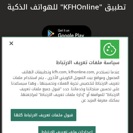
تطبيق "KFHOnline" للهواتف الذكية
سياسة ملفات تعريف الارتباط
عندما تستخدم ,kfh.com, kfhonline.com وتطبيقات الهاتف
المحمول ومواقع بيت التمويل الكويتي الأخرى ، يتم استخدام ملفات
تعريف الارتباط لتخصيص تجربة العملاء وتحسينها ، وهذا سيساعدنا
على تحسين منتجاتنا وخدماتنا. حدد "قبول جميع ملفات تعريف
الارتباط" للموافقة أو "إدارة ملفات تعريف الارتباط" لمراجعتها.
يمكنك معرفة المزيد عن
بيت التمويل الكويتي جميع الحقوق محفوظة © 2026
قبول ملفات تعريف الارتباط كلها
شروط وأحكام استخدام الموقع الإلكتروني
ملفات
إعدادات ملف تعريف الارتباط