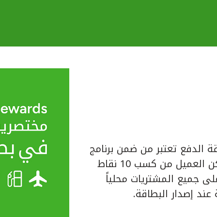
ة الدفع تعتبر من ضمن برنامج
المكافآت الخاص ببيت التمويل الكويتي حيث يتمكن العميل من كسب 10 نقاط
لبطاقة على جميع المشتريات محلياً