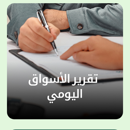
المجموعة مجانا . والخدمة متاحة للجميع، من
لموظّف
عملاء وغيرعملاء بيت التمويل الكويتي، سواء
الفئة ا
لتنفيذ عمليات من خلال الخدمة الهاتفية بشكل
الحماد 
ذاتي ، اوالتواصل مع موظفي الخدمة لتنفيذ
في الن
الخدمات ، اوالرد على الاستفسارات ، وذلك على
وتوسيع 
مدار الساعة طوال أيام الاسبوع . وتاتى الخدمة
تجربة 
الجديدة ضمن مجموعة متنوعة من وسائل
الاتصال والتواصل، يتيحها بيت التمويل الكويتى
الى ان
لعملائه وكذلك الراغبين فى التعرف على خدماته
إدارات
ومنتجاته من غير العملاء ، حيث يمكن بسهولة
جديدة 
الوصول الى بيت التمويل الكويتى بشكل مجاني
بما يع
على الارقام التالية في العديد من البلدان ومنها:
محتوى 
1. الولايات المتحدة الأمريكية وكندا 1-800-818-
وأشاد 
8608 2. بريطانيا 08000148898 3. فرنسا
المعني
0805086620 4. ألمانيا 08001817080 5. إسبانيا
حرص ال
900905440 6. تركيا 00908507712154 (قد يتم
المتدر
تطبيق رسوم التعرفة المحلية في تركيا من قبل
تمهيداً
شركات الاتصالات التركية المحلية عند الاتصال
التدريب