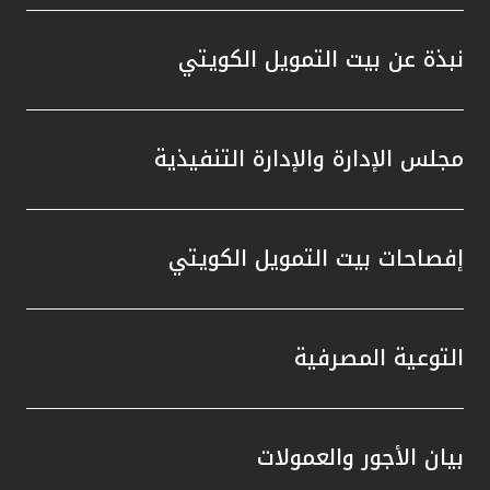
واستقل
هذه الش
نبذة عن بيت التمويل الكويتي
راسخة 
الإيجا
ثقتهم 
مجلس الإدارة والإدارة التنفيذية
تطور م
المتدرب
إفصاحات بيت التمويل الكويتي
التوعية المصرفية
بيان الأجور والعمولات