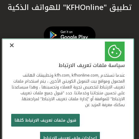
تطبيق "KFHOnline" للهواتف الذكية
سياسة ملفات تعريف الارتباط
عندما تستخدم ,kfh.com, kfhonline.com وتطبيقات الهاتف
المحمول ومواقع بيت التمويل الكويتي الأخرى ، يتم استخدام ملفات
تعريف الارتباط لتخصيص تجربة العملاء وتحسينها ، وهذا سيساعدنا
على تحسين منتجاتنا وخدماتنا. حدد "قبول جميع ملفات تعريف
الارتباط" للموافقة أو "إدارة ملفات تعريف الارتباط" لمراجعتها.
يمكنك معرفة المزيد عن
بيت التمويل الكويتي جميع الحقوق محفوظة © 2026
قبول ملفات تعريف الارتباط كلها
شروط وأحكام استخدام الموقع الإلكتروني
ملفات
إعدادات ملف تعريف الارتباط