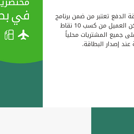
ة الدفع تعتبر من ضمن برنامج
المكافآت الخاص ببيت التمويل الكويتي حيث يتمكن العميل من كسب 10 نقاط
لبطاقة على جميع المشتريات محلياً