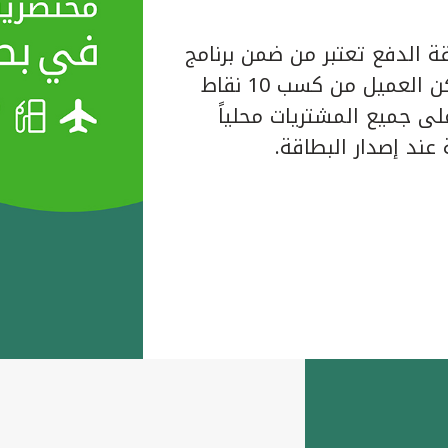
ة الدفع تعتبر من ضمن برنامج
المكافآت الخاص ببيت التمويل الكويتي حيث يتمكن العميل من كسب 10 نقاط
لبطاقة على جميع المشتريات محلياً