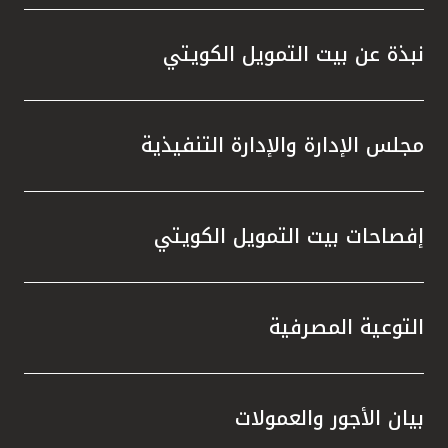
واستقل
هذه الش
نبذة عن بيت التمويل الكويتي
راسخة 
الإيجا
ثقتهم 
مجلس الإدارة والإدارة التنفيذية
تطور م
المتدرب
إفصاحات بيت التمويل الكويتي
التوعية المصرفية
بيان الأجور والعمولات