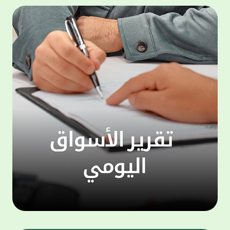
المجموعة مجانا . والخدمة متاحة للجميع، من
لموظّف
عملاء وغيرعملاء بيت التمويل الكويتي، سواء
الفئة ا
لتنفيذ عمليات من خلال الخدمة الهاتفية بشكل
الحماد 
ذاتي ، اوالتواصل مع موظفي الخدمة لتنفيذ
في الن
الخدمات ، اوالرد على الاستفسارات ، وذلك على
وتوسيع 
مدار الساعة طوال أيام الاسبوع . وتاتى الخدمة
تجربة 
الجديدة ضمن مجموعة متنوعة من وسائل
الاتصال والتواصل، يتيحها بيت التمويل الكويتى
الى ان
لعملائه وكذلك الراغبين فى التعرف على خدماته
إدارات
ومنتجاته من غير العملاء ، حيث يمكن بسهولة
جديدة 
الوصول الى بيت التمويل الكويتى بشكل مجاني
بما يع
على الارقام التالية في العديد من البلدان ومنها:
محتوى 
1. الولايات المتحدة الأمريكية وكندا 1-800-818-
وأشاد 
8608 2. بريطانيا 08000148898 3. فرنسا
المعني
0805086620 4. ألمانيا 08001817080 5. إسبانيا
حرص ال
900905440 6. تركيا 00908507712154 (قد يتم
المتدر
تطبيق رسوم التعرفة المحلية في تركيا من قبل
تمهيداً
شركات الاتصالات التركية المحلية عند الاتصال
التدريب