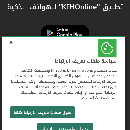
تطبيق "KFHOnline" للهواتف الذكية
سياسة ملفات تعريف الارتباط
عندما تستخدم ,kfh.com, kfhonline.com وتطبيقات الهاتف
المحمول ومواقع بيت التمويل الكويتي الأخرى ، يتم استخدام ملفات
تعريف الارتباط لتخصيص تجربة العملاء وتحسينها ، وهذا سيساعدنا
على تحسين منتجاتنا وخدماتنا. حدد "قبول جميع ملفات تعريف
الارتباط" للموافقة أو "إدارة ملفات تعريف الارتباط" لمراجعتها.
يمكنك معرفة المزيد عن
بيت التمويل الكويتي جميع الحقوق محفوظة © 2026
قبول ملفات تعريف الارتباط كلها
شروط وأحكام استخدام الموقع الإلكتروني
ملفات
إعدادات ملف تعريف الارتباط