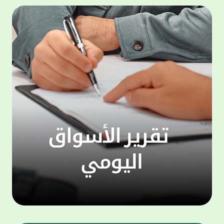
المجموعة مجانا . والخدمة متاحة للجميع، من
لموظّف
عملاء وغيرعملاء بيت التمويل الكويتي، سواء
الفئة ا
لتنفيذ عمليات من خلال الخدمة الهاتفية بشكل
الحماد 
ذاتي ، اوالتواصل مع موظفي الخدمة لتنفيذ
في الن
الخدمات ، اوالرد على الاستفسارات ، وذلك على
وتوسيع 
مدار الساعة طوال أيام الاسبوع . وتاتى الخدمة
تجربة 
الجديدة ضمن مجموعة متنوعة من وسائل
الاتصال والتواصل، يتيحها بيت التمويل الكويتى
الى ان
لعملائه وكذلك الراغبين فى التعرف على خدماته
إدارات
ومنتجاته من غير العملاء ، حيث يمكن بسهولة
جديدة 
الوصول الى بيت التمويل الكويتى بشكل مجاني
بما يع
على الارقام التالية في العديد من البلدان ومنها:
محتوى 
1. الولايات المتحدة الأمريكية وكندا 1-800-818-
وأشاد 
8608 2. بريطانيا 08000148898 3. فرنسا
المعني
0805086620 4. ألمانيا 08001817080 5. إسبانيا
حرص ال
900905440 6. تركيا 00908507712154 (قد يتم
المتدر
تطبيق رسوم التعرفة المحلية في تركيا من قبل
تمهيداً
شركات الاتصالات التركية المحلية عند الاتصال
التدريب