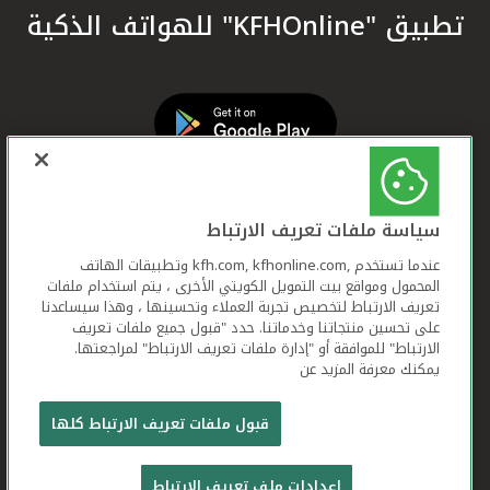
تطبيق "KFHOnline" للهواتف الذكية
سياسة ملفات تعريف الارتباط
عندما تستخدم ,kfh.com, kfhonline.com وتطبيقات الهاتف
المحمول ومواقع بيت التمويل الكويتي الأخرى ، يتم استخدام ملفات
تعريف الارتباط لتخصيص تجربة العملاء وتحسينها ، وهذا سيساعدنا
على تحسين منتجاتنا وخدماتنا. حدد "قبول جميع ملفات تعريف
الارتباط" للموافقة أو "إدارة ملفات تعريف الارتباط" لمراجعتها.
يمكنك معرفة المزيد عن
بيت التمويل الكويتي جميع الحقوق محفوظة © 2026
قبول ملفات تعريف الارتباط كلها
شروط وأحكام استخدام الموقع الإلكتروني
ملفات
إعدادات ملف تعريف الارتباط