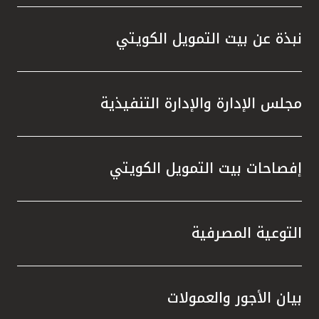
واستقل
هذه الش
نبذة عن بيت التمويل الكويتي
راسخة 
الإيجا
ثقتهم 
مجلس الإدارة والإدارة التنفيذية
تطور م
المتدرب
إفصاحات بيت التمويل الكويتي
التوعية المصرفية
بيان الأجور والعمولات