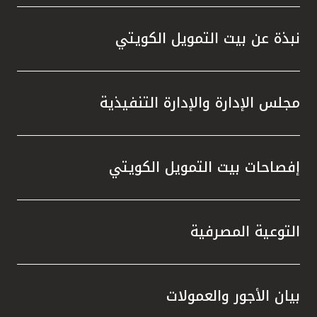
واستقل
هذه الش
نبذة عن بيت التمويل الكويتي
راسخة 
الإيجا
ثقتهم 
مجلس الإدارة والإدارة التنفيذية
تطور م
المتدرب
إفصاحات بيت التمويل الكويتي
التوعية المصرفية
بيان الأجور والعمولات