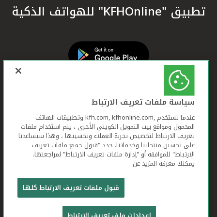
تطبيق "KFHOnline" للهواتف الذكية
سياسة ملفات تعريف الارتباط
عندما تستخدم ,kfh.com, kfhonline.com وتطبيقات الهاتف
المحمول ومواقع بيت التمويل الكويتي الأخرى ، يتم استخدام ملفات
تعريف الارتباط لتخصيص تجربة العملاء وتحسينها ، وهذا سيساعدنا
على تحسين منتجاتنا وخدماتنا. حدد "قبول جميع ملفات تعريف
الارتباط" للموافقة أو "إدارة ملفات تعريف الارتباط" لمراجعتها.
يمكنك معرفة المزيد عن
بيت التمويل الكويتي جميع الحقوق محفوظة © 2026
قبول ملفات تعريف الارتباط كلها
شروط وأحكام استخدام الموقع الإلكتروني
ملفات
إعدادات ملف تعريف الارتباط