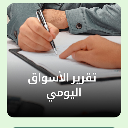
المجموعة مجانا . والخدمة متاحة للجميع، من
لموظّف
عملاء وغيرعملاء بيت التمويل الكويتي، سواء
الفئة ا
لتنفيذ عمليات من خلال الخدمة الهاتفية بشكل
الحماد 
ذاتي ، اوالتواصل مع موظفي الخدمة لتنفيذ
في الن
الخدمات ، اوالرد على الاستفسارات ، وذلك على
وتوسيع 
مدار الساعة طوال أيام الاسبوع . وتاتى الخدمة
تجربة 
الجديدة ضمن مجموعة متنوعة من وسائل
الاتصال والتواصل، يتيحها بيت التمويل الكويتى
الى ان
لعملائه وكذلك الراغبين فى التعرف على خدماته
إدارات
ومنتجاته من غير العملاء ، حيث يمكن بسهولة
جديدة 
الوصول الى بيت التمويل الكويتى بشكل مجاني
بما يع
على الارقام التالية في العديد من البلدان ومنها:
محتوى 
1. الولايات المتحدة الأمريكية وكندا 1-800-818-
وأشاد 
8608 2. بريطانيا 08000148898 3. فرنسا
المعني
0805086620 4. ألمانيا 08001817080 5. إسبانيا
حرص ال
900905440 6. تركيا 00908507712154 (قد يتم
المتدر
تطبيق رسوم التعرفة المحلية في تركيا من قبل
تمهيداً
شركات الاتصالات التركية المحلية عند الاتصال
التدريب