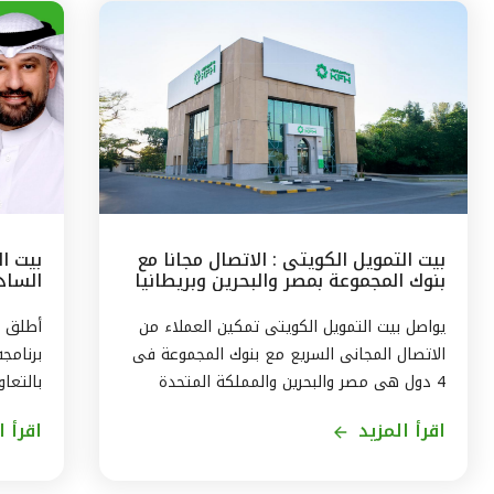
بيت التمويل الكويتى : الاتصال مجانا مع
بيت ا
بنوك المجموعة بمصر والبحرين وبريطانيا
السادس
وتركيا
مع الج
يواصل بيت التمويل الكويتى تمكين العملاء من
أطلق ب
الاتصال المجانى السريع مع بنوك المجموعة فى
برنامج
4 دول هى مصر والبحرين والمملكة المتحدة
بالتعاو
وتركيا، من خلال الاتصال بالخدمة الهاتفية فى
ويستمر
اقرأ المزيد
اقرأ ا
الكويت على الرقم 1803333 دون أى تكلفة على
العميل ، استمراراً لنهج البنك في تقديم أفضل
لاكتسا
الخدمات المتطورة والآمنة والتواصل الدائم مع
الاندم