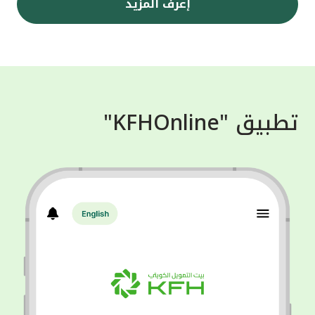
إعرف المزيد
تطبيق "KFHOnline"