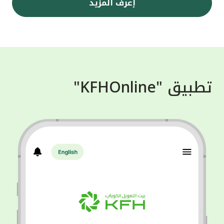
إعرف المزيد
تطبيق "KFHOnline"