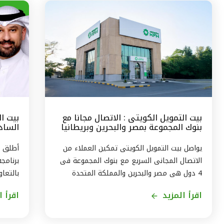
بيت التمويل الكويتى : الاتصال مجانا مع
بيت ا
بنوك المجموعة بمصر والبحرين وبريطانيا
السادس
وتركيا
مع الج
يواصل بيت التمويل الكويتى تمكين العملاء من
أطلق ب
الاتصال المجانى السريع مع بنوك المجموعة فى
برنامج
4 دول هى مصر والبحرين والمملكة المتحدة
بالتعاو
وتركيا، من خلال الاتصال بالخدمة الهاتفية فى
ويستمر
اقرأ المزيد
اقرأ ا
الكويت على الرقم 1803333 دون أى تكلفة على
العميل ، استمراراً لنهج البنك في تقديم أفضل
لاكتسا
الخدمات المتطورة والآمنة والتواصل الدائم مع
الاندم