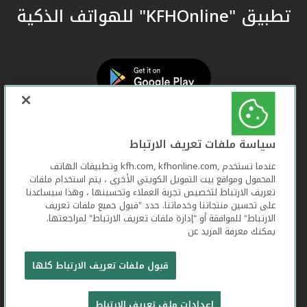
تطبيق "KFHOnline" للهواتف الذكية
سياسة ملفات تعريف الارتباط
عندما تستخدم ,kfh.com, kfhonline.com وتطبيقات الهاتف
المحمول ومواقع بيت التمويل الكويتي الأخرى ، يتم استخدام ملفات
تعريف الارتباط لتخصيص تجربة العملاء وتحسينها ، وهذا سيساعدنا
على تحسين منتجاتنا وخدماتنا. حدد "قبول جميع ملفات تعريف
الارتباط" للموافقة أو "إدارة ملفات تعريف الارتباط" لمراجعتها.
يمكنك معرفة المزيد عن
بيت التمويل الكويتي جميع الحقوق محفوظة © 2026
قبول ملفات تعريف الارتباط كلها
شروط وأحكام استخدام الموقع الإلكتروني
ملفات
إعدادات ملف تعريف الارتباط