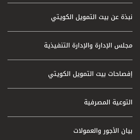
واستقل
هذه الش
نبذة عن بيت التمويل الكويتي
راسخة 
الإيجا
ثقتهم 
مجلس الإدارة والإدارة التنفيذية
تطور م
المتدرب
إفصاحات بيت التمويل الكويتي
التوعية المصرفية
بيان الأجور والعمولات