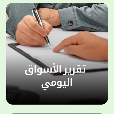
المجموعة مجانا . والخدمة متاحة للجميع، من
لموظّف
عملاء وغيرعملاء بيت التمويل الكويتي، سواء
الفئة ا
لتنفيذ عمليات من خلال الخدمة الهاتفية بشكل
الحماد 
ذاتي ، اوالتواصل مع موظفي الخدمة لتنفيذ
في الن
الخدمات ، اوالرد على الاستفسارات ، وذلك على
وتوسيع 
مدار الساعة طوال أيام الاسبوع . وتاتى الخدمة
تجربة 
الجديدة ضمن مجموعة متنوعة من وسائل
الاتصال والتواصل، يتيحها بيت التمويل الكويتى
الى ان
لعملائه وكذلك الراغبين فى التعرف على خدماته
إدارات
ومنتجاته من غير العملاء ، حيث يمكن بسهولة
جديدة 
الوصول الى بيت التمويل الكويتى بشكل مجاني
بما يع
على الارقام التالية في العديد من البلدان ومنها:
محتوى 
1. الولايات المتحدة الأمريكية وكندا 1-800-818-
وأشاد 
8608 2. بريطانيا 08000148898 3. فرنسا
المعني
0805086620 4. ألمانيا 08001817080 5. إسبانيا
حرص ال
900905440 6. تركيا 00908507712154 (قد يتم
المتدر
تطبيق رسوم التعرفة المحلية في تركيا من قبل
تمهيداً
شركات الاتصالات التركية المحلية عند الاتصال
التدريب