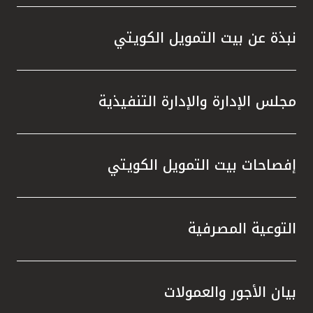
واستقل
هذه الش
نبذة عن بيت التمويل الكويتي
راسخة 
الإيجا
ثقتهم 
مجلس الإدارة والإدارة التنفيذية
تطور م
المتدرب
إفصاحات بيت التمويل الكويتي
التوعية المصرفية
بيان الأجور والعمولات