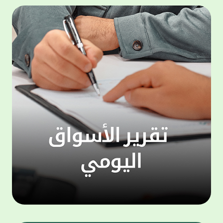
المجموعة مجانا . والخدمة متاحة للجميع، من
لموظّف
عملاء وغيرعملاء بيت التمويل الكويتي، سواء
الفئة ا
لتنفيذ عمليات من خلال الخدمة الهاتفية بشكل
الحماد 
ذاتي ، اوالتواصل مع موظفي الخدمة لتنفيذ
في الن
الخدمات ، اوالرد على الاستفسارات ، وذلك على
وتوسيع 
مدار الساعة طوال أيام الاسبوع . وتاتى الخدمة
تجربة 
الجديدة ضمن مجموعة متنوعة من وسائل
الاتصال والتواصل، يتيحها بيت التمويل الكويتى
الى ان
لعملائه وكذلك الراغبين فى التعرف على خدماته
إدارات
ومنتجاته من غير العملاء ، حيث يمكن بسهولة
جديدة 
الوصول الى بيت التمويل الكويتى بشكل مجاني
بما يع
على الارقام التالية في العديد من البلدان ومنها:
محتوى 
1. الولايات المتحدة الأمريكية وكندا 1-800-818-
وأشاد 
8608 2. بريطانيا 08000148898 3. فرنسا
المعني
0805086620 4. ألمانيا 08001817080 5. إسبانيا
حرص ال
900905440 6. تركيا 00908507712154 (قد يتم
المتدر
تطبيق رسوم التعرفة المحلية في تركيا من قبل
تمهيداً
شركات الاتصالات التركية المحلية عند الاتصال
التدريب