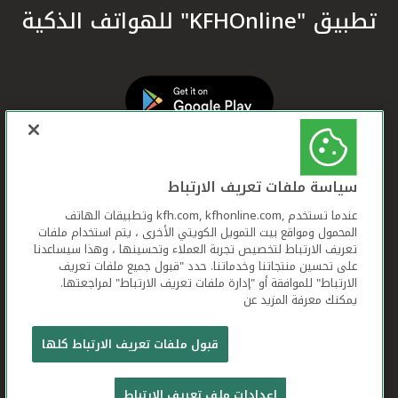
تطبيق "KFHOnline" للهواتف الذكية
سياسة ملفات تعريف الارتباط
عندما تستخدم ,kfh.com, kfhonline.com وتطبيقات الهاتف
المحمول ومواقع بيت التمويل الكويتي الأخرى ، يتم استخدام ملفات
تعريف الارتباط لتخصيص تجربة العملاء وتحسينها ، وهذا سيساعدنا
على تحسين منتجاتنا وخدماتنا. حدد "قبول جميع ملفات تعريف
الارتباط" للموافقة أو "إدارة ملفات تعريف الارتباط" لمراجعتها.
يمكنك معرفة المزيد عن
بيت التمويل الكويتي جميع الحقوق محفوظة © 2026
قبول ملفات تعريف الارتباط كلها
شروط وأحكام استخدام الموقع الإلكتروني
ملفات
إعدادات ملف تعريف الارتباط