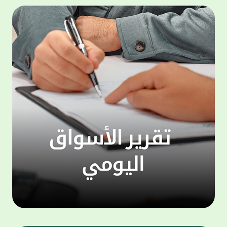
المجموعة مجانا . والخدمة متاحة للجميع، من
لموظّف
عملاء وغيرعملاء بيت التمويل الكويتي، سواء
الفئة ا
لتنفيذ عمليات من خلال الخدمة الهاتفية بشكل
الحماد 
ذاتي ، اوالتواصل مع موظفي الخدمة لتنفيذ
في الن
الخدمات ، اوالرد على الاستفسارات ، وذلك على
وتوسيع 
مدار الساعة طوال أيام الاسبوع . وتاتى الخدمة
تجربة 
الجديدة ضمن مجموعة متنوعة من وسائل
الاتصال والتواصل، يتيحها بيت التمويل الكويتى
الى ان
لعملائه وكذلك الراغبين فى التعرف على خدماته
إدارات
ومنتجاته من غير العملاء ، حيث يمكن بسهولة
جديدة 
الوصول الى بيت التمويل الكويتى بشكل مجاني
بما يع
على الارقام التالية في العديد من البلدان ومنها:
محتوى 
1. الولايات المتحدة الأمريكية وكندا 1-800-818-
وأشاد 
8608 2. بريطانيا 08000148898 3. فرنسا
المعني
0805086620 4. ألمانيا 08001817080 5. إسبانيا
حرص ال
900905440 6. تركيا 00908507712154 (قد يتم
المتدر
تطبيق رسوم التعرفة المحلية في تركيا من قبل
تمهيداً
شركات الاتصالات التركية المحلية عند الاتصال
التدريب