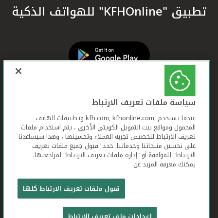
تطبيق "KFHOnline" للهواتف الذكية
سياسة ملفات تعريف الارتباط
عندما تستخدم ,kfh.com, kfhonline.com وتطبيقات الهاتف
المحمول ومواقع بيت التمويل الكويتي الأخرى ، يتم استخدام ملفات
تعريف الارتباط لتخصيص تجربة العملاء وتحسينها ، وهذا سيساعدنا
على تحسين منتجاتنا وخدماتنا. حدد "قبول جميع ملفات تعريف
الارتباط" للموافقة أو "إدارة ملفات تعريف الارتباط" لمراجعتها.
يمكنك معرفة المزيد عن
بيت التمويل الكويتي جميع الحقوق محفوظة © 2026
قبول ملفات تعريف الارتباط كلها
شروط وأحكام استخدام الموقع الإلكتروني
ملفات
إعدادات ملف تعريف الارتباط