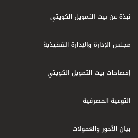
واستقل
هذه الش
نبذة عن بيت التمويل الكويتي
راسخة 
الإيجا
ثقتهم 
مجلس الإدارة والإدارة التنفيذية
تطور م
المتدرب
إفصاحات بيت التمويل الكويتي
التوعية المصرفية
بيان الأجور والعمولات