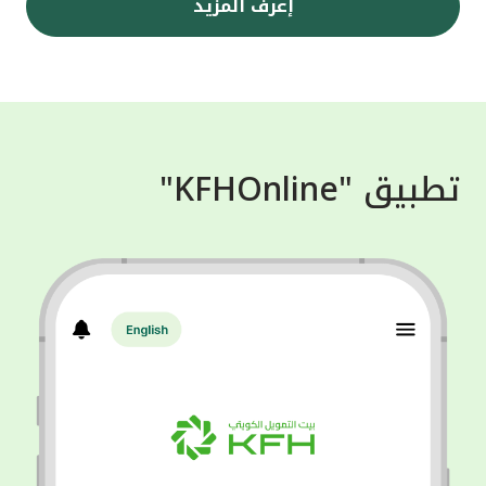
إعرف المزيد
تطبيق "KFHOnline"