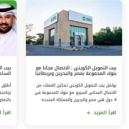
بيت التمويل الكويتى : الاتصال مجانا مع
بيت ا
بنوك المجموعة بمصر والبحرين وبريطانيا
السادس
وتركيا
مع الج
يواصل بيت التمويل الكويتى تمكين العملاء من
أطلق ب
الاتصال المجانى السريع مع بنوك المجموعة فى
برنامج
4 دول هى مصر والبحرين والمملكة المتحدة
بالتعاو
وتركيا، من خلال الاتصال بالخدمة الهاتفية فى
ويستمر
اقرأ المزيد
اقرأ ا
الكويت على الرقم 1803333 دون أى تكلفة على
العميل ، استمراراً لنهج البنك في تقديم أفضل
لاكتسا
الخدمات المتطورة والآمنة والتواصل الدائم مع
الاندم