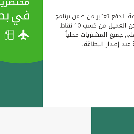
ة الدفع تعتبر من ضمن برنامج
المكافآت الخاص ببيت التمويل الكويتي حيث يتمكن العميل من كسب 10 نقاط
لبطاقة على جميع المشتريات محلياً