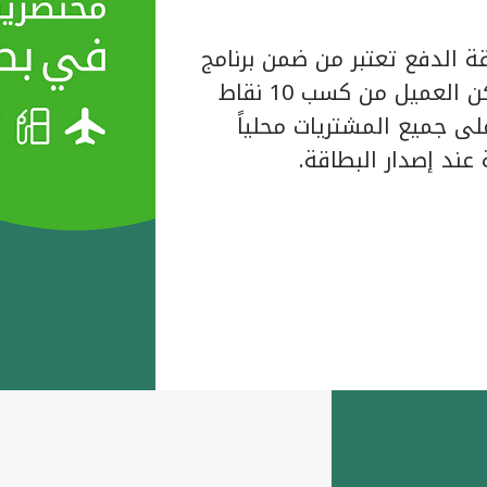
ة الدفع تعتبر من ضمن برنامج
المكافآت الخاص ببيت التمويل الكويتي حيث يتمكن العميل من كسب 10 نقاط
لبطاقة على جميع المشتريات محلياً