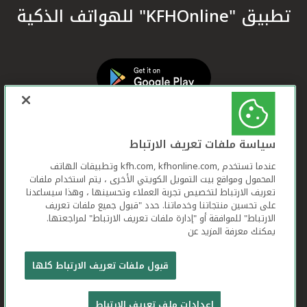
تطبيق "KFHOnline" للهواتف الذكية
سياسة ملفات تعريف الارتباط
عندما تستخدم ,kfh.com, kfhonline.com وتطبيقات الهاتف
المحمول ومواقع بيت التمويل الكويتي الأخرى ، يتم استخدام ملفات
تعريف الارتباط لتخصيص تجربة العملاء وتحسينها ، وهذا سيساعدنا
على تحسين منتجاتنا وخدماتنا. حدد "قبول جميع ملفات تعريف
الارتباط" للموافقة أو "إدارة ملفات تعريف الارتباط" لمراجعتها.
يمكنك معرفة المزيد عن
بيت التمويل الكويتي جميع الحقوق محفوظة © 2026
قبول ملفات تعريف الارتباط كلها
شروط وأحكام استخدام الموقع الإلكتروني
ملفات
إعدادات ملف تعريف الارتباط