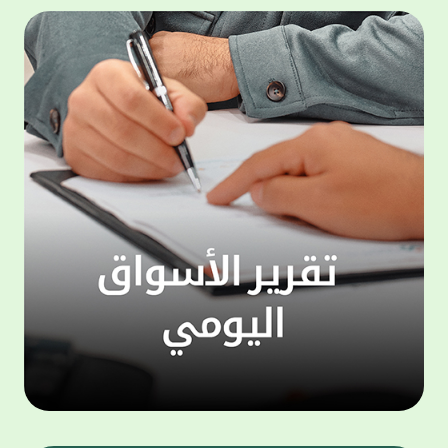
المجموعة مجانا . والخدمة متاحة للجميع، من
لموظّف
عملاء وغيرعملاء بيت التمويل الكويتي، سواء
الفئة ا
لتنفيذ عمليات من خلال الخدمة الهاتفية بشكل
الحماد 
ذاتي ، اوالتواصل مع موظفي الخدمة لتنفيذ
في الن
الخدمات ، اوالرد على الاستفسارات ، وذلك على
وتوسيع 
مدار الساعة طوال أيام الاسبوع . وتاتى الخدمة
تجربة 
الجديدة ضمن مجموعة متنوعة من وسائل
الاتصال والتواصل، يتيحها بيت التمويل الكويتى
الى ان
لعملائه وكذلك الراغبين فى التعرف على خدماته
إدارات
ومنتجاته من غير العملاء ، حيث يمكن بسهولة
جديدة 
الوصول الى بيت التمويل الكويتى بشكل مجاني
بما يع
على الارقام التالية في العديد من البلدان ومنها:
محتوى 
1. الولايات المتحدة الأمريكية وكندا 1-800-818-
وأشاد 
8608 2. بريطانيا 08000148898 3. فرنسا
المعني
0805086620 4. ألمانيا 08001817080 5. إسبانيا
حرص ال
900905440 6. تركيا 00908507712154 (قد يتم
المتدر
تطبيق رسوم التعرفة المحلية في تركيا من قبل
تمهيداً
شركات الاتصالات التركية المحلية عند الاتصال
التدريب