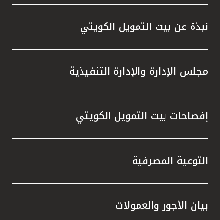
واستقل
هذه الش
نبذة عن بيت التمويل الكويتي
راسخة 
الإيجا
ثقتهم 
مجلس الإدارة والإدارة التنفيذية
تطور م
المتدرب
إفصاحات بيت التمويل الكويتي
التوعية المصرفية
بيان الأجور والعمولات