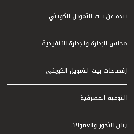
واستقل
هذه الش
نبذة عن بيت التمويل الكويتي
راسخة 
الإيجا
ثقتهم 
مجلس الإدارة والإدارة التنفيذية
تطور م
المتدرب
إفصاحات بيت التمويل الكويتي
التوعية المصرفية
بيان الأجور والعمولات