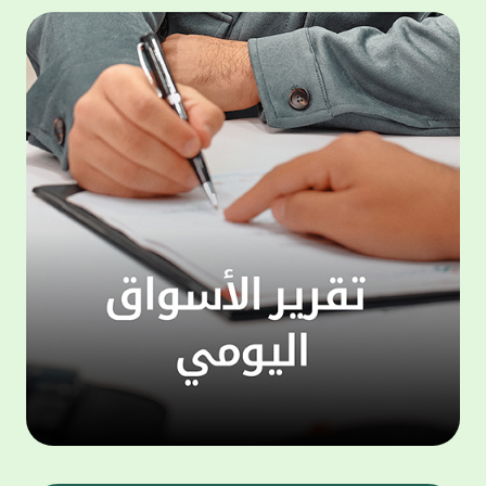
المجموعة مجانا . والخدمة متاحة للجميع، من
لموظّف
عملاء وغيرعملاء بيت التمويل الكويتي، سواء
الفئة ا
لتنفيذ عمليات من خلال الخدمة الهاتفية بشكل
الحماد 
ذاتي ، اوالتواصل مع موظفي الخدمة لتنفيذ
في الن
الخدمات ، اوالرد على الاستفسارات ، وذلك على
وتوسيع 
مدار الساعة طوال أيام الاسبوع . وتاتى الخدمة
تجربة 
الجديدة ضمن مجموعة متنوعة من وسائل
الاتصال والتواصل، يتيحها بيت التمويل الكويتى
الى ان
لعملائه وكذلك الراغبين فى التعرف على خدماته
إدارات
ومنتجاته من غير العملاء ، حيث يمكن بسهولة
جديدة 
الوصول الى بيت التمويل الكويتى بشكل مجاني
بما يع
على الارقام التالية في العديد من البلدان ومنها:
محتوى 
1. الولايات المتحدة الأمريكية وكندا 1-800-818-
وأشاد 
8608 2. بريطانيا 08000148898 3. فرنسا
المعني
0805086620 4. ألمانيا 08001817080 5. إسبانيا
حرص ال
900905440 6. تركيا 00908507712154 (قد يتم
المتدر
تطبيق رسوم التعرفة المحلية في تركيا من قبل
تمهيداً
شركات الاتصالات التركية المحلية عند الاتصال
التدريب