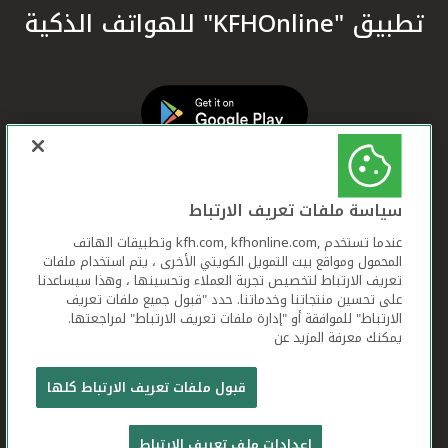
تطبيق "KFHOnline" للهواتف الذكية
سياسة ملفات تعريف الارتباط
عندما تستخدم ,kfh.com, kfhonline.com وتطبيقات الهاتف
المحمول ومواقع بيت التمويل الكويتي الأخرى ، يتم استخدام ملفات
تعريف الارتباط لتخصيص تجربة العملاء وتحسينها ، وهذا سيساعدنا
على تحسين منتجاتنا وخدماتنا. حدد "قبول جميع ملفات تعريف
الارتباط" للموافقة أو "إدارة ملفات تعريف الارتباط" لمراجعتها.
يمكنك معرفة المزيد عن
بيت التمويل الكويتي جميع الحقوق محفوظة © 2026
قبول ملفات تعريف الارتباط كلها
شروط وأحكام استخدام الموقع الإلكتروني
ملفات
إعدادات ملف تعريف الارتباط