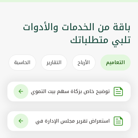
باقة من الخدمات والأدوات
تلبي متطلباتك
التعاميم
الأرباح
التقارير
الحاسبة
توضيح خاص بزكاة سهم بيت التموي
ل الكويتي
استعراض تقرير مجلس الإدارة في
شأن مشروع الاستحواذ على البنك ال
أهلي المتحد