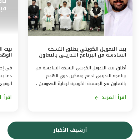
بيت التمويل الكويتي يطلق النسخة
بيت ال
السادسة من البرنامج التدريبي بالتعاون
الوهم
مع الجمعيّة الكويتيّة لرعاية المعوقين
البيان
أطلق بيت التمويل الكويتي النسخة السادسة من
برنامجه التدريبي لدعم وتمكين ذوي الهمم
دعا بي
بالتعاون مع الجمعية الكويتية لرعاية المعوقين ،
الوقوع
ويستمر البرنامج ثلاثة اشهر من اغسطس حتى
اقرأ المزيد
اقرأ ا
نهاية اكتوبر2026، بهدف توفير تجربة متكاملة
حجز ال
لاكتساب المهارات، وتمكين المشاركين من
في بيا
الاندماج الفعّال في سوق العمل . وقال رئيس
إرسال 
الموارد البشريّة لمجموعة بيت التمويل الكويتي
بتقنيا
أرشيف الأخبار
بالتكليف ، أحمد حمد الحمّاد ، ان البرنامج
بأن الا
التدريبى الذى يشمل 11 متدربا ، يأتى في إطار
التموي