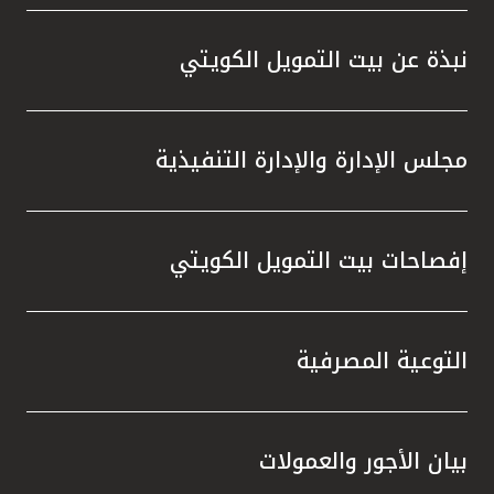
واستقل
هذه الش
نبذة عن بيت التمويل الكويتي
راسخة 
الإيجا
ثقتهم 
مجلس الإدارة والإدارة التنفيذية
تطور م
المتدرب
إفصاحات بيت التمويل الكويتي
التوعية المصرفية
بيان الأجور والعمولات