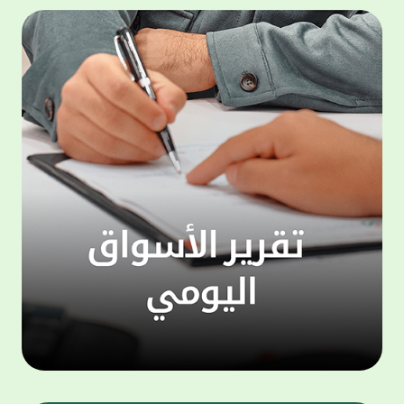
المجموعة مجانا . والخدمة متاحة للجميع، من
لموظّف
عملاء وغيرعملاء بيت التمويل الكويتي، سواء
الفئة ا
لتنفيذ عمليات من خلال الخدمة الهاتفية بشكل
الحماد 
ذاتي ، اوالتواصل مع موظفي الخدمة لتنفيذ
في الن
الخدمات ، اوالرد على الاستفسارات ، وذلك على
وتوسيع 
مدار الساعة طوال أيام الاسبوع . وتاتى الخدمة
تجربة 
الجديدة ضمن مجموعة متنوعة من وسائل
الاتصال والتواصل، يتيحها بيت التمويل الكويتى
الى ان
لعملائه وكذلك الراغبين فى التعرف على خدماته
إدارات
ومنتجاته من غير العملاء ، حيث يمكن بسهولة
جديدة 
الوصول الى بيت التمويل الكويتى بشكل مجاني
بما يع
على الارقام التالية في العديد من البلدان ومنها:
محتوى 
1. الولايات المتحدة الأمريكية وكندا 1-800-818-
وأشاد 
8608 2. بريطانيا 08000148898 3. فرنسا
المعني
0805086620 4. ألمانيا 08001817080 5. إسبانيا
حرص ال
900905440 6. تركيا 00908507712154 (قد يتم
المتدر
تطبيق رسوم التعرفة المحلية في تركيا من قبل
تمهيداً
شركات الاتصالات التركية المحلية عند الاتصال
التدريب