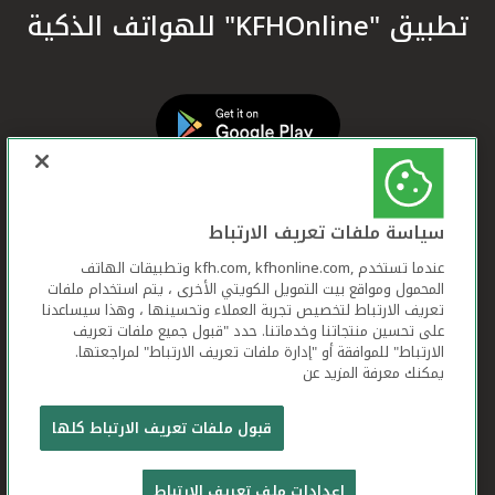
تطبيق "KFHOnline" للهواتف الذكية
سياسة ملفات تعريف الارتباط
عندما تستخدم ,kfh.com, kfhonline.com وتطبيقات الهاتف
المحمول ومواقع بيت التمويل الكويتي الأخرى ، يتم استخدام ملفات
تعريف الارتباط لتخصيص تجربة العملاء وتحسينها ، وهذا سيساعدنا
على تحسين منتجاتنا وخدماتنا. حدد "قبول جميع ملفات تعريف
الارتباط" للموافقة أو "إدارة ملفات تعريف الارتباط" لمراجعتها.
يمكنك معرفة المزيد عن
بيت التمويل الكويتي جميع الحقوق محفوظة © 2026
قبول ملفات تعريف الارتباط كلها
شروط وأحكام استخدام الموقع الإلكتروني
ملفات
إعدادات ملف تعريف الارتباط